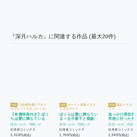
『深月ハルカ』に関連する作品
(最大20件)
【有償特典】アクリ
ホーリン特典イラス
限定イラスト
特典
特典
特典
ルプレートスタンド + ホー
トブロマイド
イド
リン特典イラストブロマイ
【有償特典付き】ぼく
ぼくらは愛に満ちてい
追っかけ異世界
ド
らは愛に満ちている～
る～公子殿下と猫族た
学校に行った件 ～恋
公子殿下と猫族たまの
まの東京下町ライフ～
と陰謀、スパダ
深月ハルカ
羽純ハナ
深月ハルカ
羽純ハナ
深月ハルカ
石田惠
東京下町ライフ～
は危機一髪～
石田惠美
幻冬舎コミックス
幻冬舎コミックス
幻冬舎コミックス
3,410
1,760
1,540
円(税込)
円(税込)
円(税込)