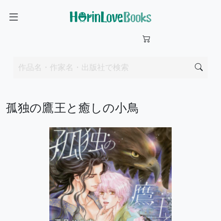
孤独の鷹王と癒しの小鳥