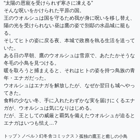
“太陽の恩寵を受けられず寒さに凍える”
そんな呪いをかけられた平原の国。
王のウオルシュは国を守るため我が身に呪いを移し替え、
陽の光を受けられない昼は鷹の姿で別邸の水晶城に籠も
る。
そしてヒトの姿に戻る夜、本城で政務を執る生活を送って
いた。
ある日の早朝、鷹のウオルシュは雪原で、あたたかそうな
冬毛の小鳥を見つける。
暖を取ろうと捕まえると、それはヒトの姿を持つ鳥族の青
年・エナガだった。
ウオルシュはエナガを解放したが、なぜか翌日も城へやっ
てきた。
食料の少ない冬、手に入れたわずかな実を届けにくるエナ
ガが、ウオルシュは気になりはじめる。
だが、王としての威厳と覇気を備えたウオルシュが迫ると
エナガはいつも怯え…?
トップ
ノベル
幻冬舎コミックス
孤独の鷹王と癒しの小鳥