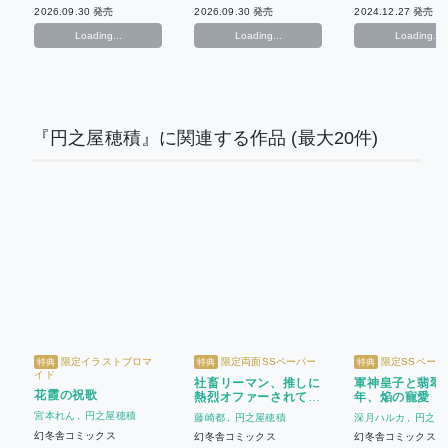
2026.09.30 発売
2026.09.30 発売
2024.12.27 発売
Loading...
Loading...
Loading...
『円之屋穂積』に関連する作品
(最大20件)
限定イラストブロマ
限定両面SSペーパー
限定SSペーパ
特典
特典
特典
イド
社畜リーマン、推しに
軍神皇子と翡翠
花霞の祝歌
熱烈オファーされてま
年、焔の寵愛
す
宮本れん
円之屋穂積
藤崎都
円之屋穂積
深月ハルカ
円之屋
幻冬舎コミックス
幻冬舎コミックス
幻冬舎コミックス