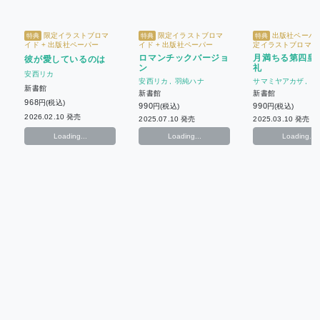
限定イラストブロマ
限定イラストブロマ
出版社ペーパー
特典
特典
特典
イド + 出版社ペーパー
イド + 出版社ペーパー
定イラストブロマイ
ロマンチックバージョ
月満ちる第四皇
彼が愛しているのは
ン
礼
安西リカ
安西リカ
羽純ハナ
サマミヤアカザ
安
新書館
新書館
新書館
968
円(税込)
990
990
円(税込)
円(税込)
2026.02.10 発売
2025.07.10 発売
2025.03.10 発売
Loading...
Loading...
Loading...