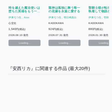
時を越えた魔法使いは
龍神は孤独に舞う唯一
聖騎士様が転生
堕ちた英雄をもう一度
の花嫁を永遠に愛する
執着して物語が
抱きしめたい
ない
伊東七つ生
Aion
伊東七つ生
明日崎真白
伊東七つ生
壱師散
心交社
KADOKAWA
KADOKAWA
1,540
924
880
円(税込)
円(税込)
円(税込)
2026.08.10 発売
2026.07.31 発売
2026.01.30 発売
Loading...
Loading...
Loading...
『安西リカ』に関連する作品
(最大20件)