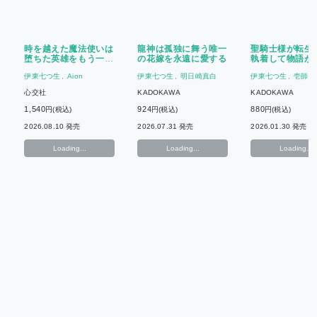
時を越えた魔法使いは
龍神は孤独に舞う唯一
聖騎士様が転生
堕ちた英雄をもう一度
の花嫁を永遠に愛する
執着して物語が
抱きしめたい
ない
伊東七つ生
Aion
伊東七つ生
明日崎真白
伊東七つ生
壱師散
心交社
KADOKAWA
KADOKAWA
1,540
924
880
円(税込)
円(税込)
円(税込)
2026.08.10 発売
2026.07.31 発売
2026.01.30 発売
Loading...
Loading...
Loading...