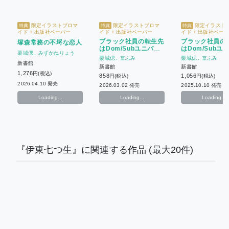
限定イラストブロマ
限定イラストブロマ
限定イラスト
特典
特典
特典
イド + 出版社ペーパー
イド + 出版社ペーパー
イド + 出版社ペー
ブラック社員の転生先
ブラック社員の
塚森常務の不埒な恋人
はDom/Subユニバー
はDom/Subユ
栗城偲
みずかねりょう
スの世界でした(2)
スの世界でした(
栗城偲
篁ふみ
栗城偲
篁ふみ
新書館
新書館
新書館
1,276
円(税込)
858
1,056
円(税込)
円(税込)
2026.04.10 発売
2026.03.02 発売
2025.10.10 発売
Loading...
Loading...
Loading...
『伊東七つ生』に関連する作品
(最大20件)