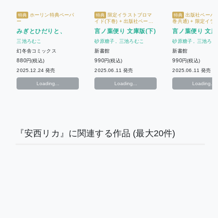
ホーリン特典ペーパ
限定イラストブロマ
出版社ペーパー
特典
特典
特典
ー
イド(下巻) + 出版社ペーパ
巻共通) + 限定イラ
ー(上下巻共通)
マイド(上巻)
みぎとひだりと、
言ノ葉便り 文庫版(下)
言ノ葉便り 文庫
三池ろむこ
砂原糖子
三池ろむこ
砂原糖子
三池ろむ
幻冬舎コミックス
新書館
新書館
880
990
990
円(税込)
円(税込)
円(税込)
2025.12.24 発売
2025.06.11 発売
2025.06.11 発売
Loading...
Loading...
Loading...
『安西リカ』に関連する作品
(最大20件)