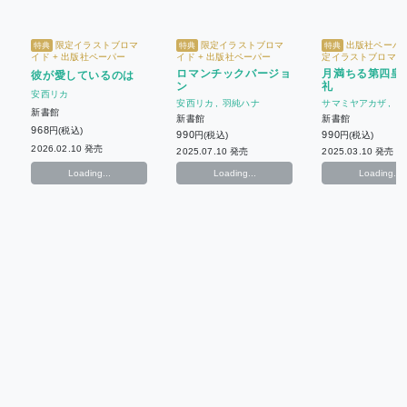
限定イラストブロマ
限定イラストブロマ
出版社ペーパー
特典
特典
特典
イド + 出版社ペーパー
イド + 出版社ペーパー
定イラストブロマイ
ロマンチックバージョ
月満ちる第四皇
彼が愛しているのは
ン
礼
安西リカ
安西リカ
羽純ハナ
サマミヤアカザ
安
新書館
新書館
新書館
968
円(税込)
990
990
円(税込)
円(税込)
2026.02.10 発売
2025.07.10 発売
2025.03.10 発売
Loading...
Loading...
Loading...