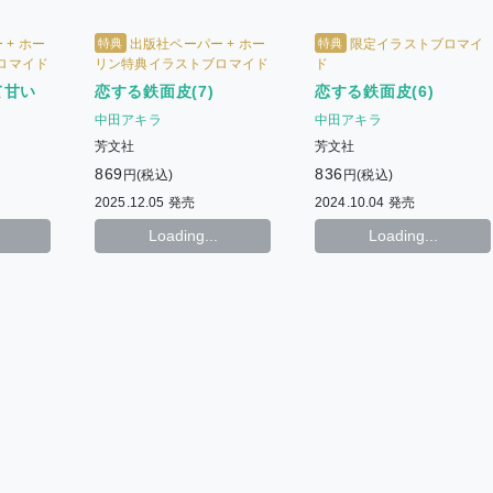
特典
特典
+ ホー
出版社ペーパー + ホー
限定イラストブロマイ
ロマイド
リン特典イラストブロマイド
ド
て甘い
恋する鉄面皮(7)
恋する鉄面皮(6)
中田アキラ
中田アキラ
芳文社
芳文社
869
836
円(税込)
円(税込)
2025.12.05 発売
2024.10.04 発売
Loading...
Loading...