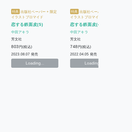
特典
特典
出版社ペーパー + 限定
出版社ペーパー + 限定
イラストブロマイド
イラストブロマイド
恋する鉄面皮(5)
恋する鉄面皮(4)
中田アキラ
中田アキラ
芳文社
芳文社
803
748
円(税込)
円(税込)
7
2023.08.07 発売
2022.04.05 発売
2
Loading...
Loading...