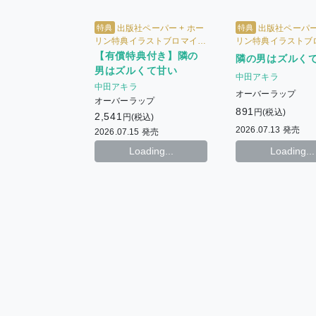
特典
特典
出版社ペーパー + ホー
出版社ペーパー 
リン特典イラストブロマイド
リン特典イラストブ
+ 【有償特典】描き下ろしア
【有償特典付き】隣の
隣の男はズルく
クリルスタンド
男はズルくて甘い
中田アキラ
中田アキラ
オーバーラップ
オーバーラップ
891
円(税込)
2,541
円(税込)
2026.07.13 発売
2026.07.15 発売
Loading...
Loading...