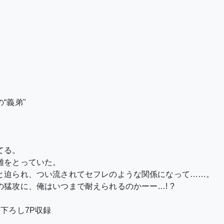
“義弟"
てる。
離をとっていた。
と迫られ、つい流されてセフレのような関係になって……。
猛攻に、俺はいつまで耐えられるのかーー…! ?
下ろし7P収録