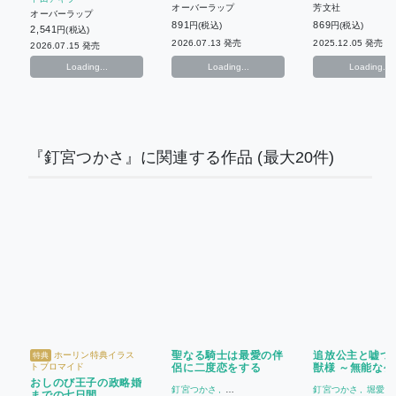
オーバーラップ
芳文社
オーバーラップ
891
869
円(税込)
円(税込)
2,541
円(税込)
2026.07.13 発売
2025.12.05 発売
2026.07.15 発売
Loading...
Loading...
Loading...
『釘宮つかさ』に関連する作品
(最大20件)
聖なる騎士は最愛の伴
追放公主と嘘つ
ホーリン特典イラス
特典
トブロマイド
侶に二度恋をする
獣様 ～無能な公
は、最強の神獣
おしのび王子の政略婚
釘宮つかさ
釘宮つかさ
堀愛里
の異能で無双す
までの七日間