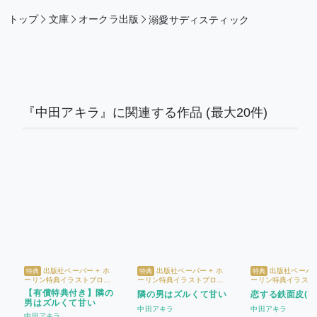
トップ
文庫
オークラ出版
溺愛サディスティック
『中田アキラ』に関連する作品
(最大20件)
出版社ペーパー + ホ
出版社ペーパー + ホ
出版社ペーパー
特典
特典
特典
ーリン特典イラストブロマ
ーリン特典イラストブロマ
ーリン特典イラスト
イド + 【有償特典】描き下
イド
イド
【有償特典付き】隣の
隣の男はズルくて甘い
恋する鉄面皮(7)
ろしアクリルスタンド
男はズルくて甘い
中田アキラ
中田アキラ
中田アキラ