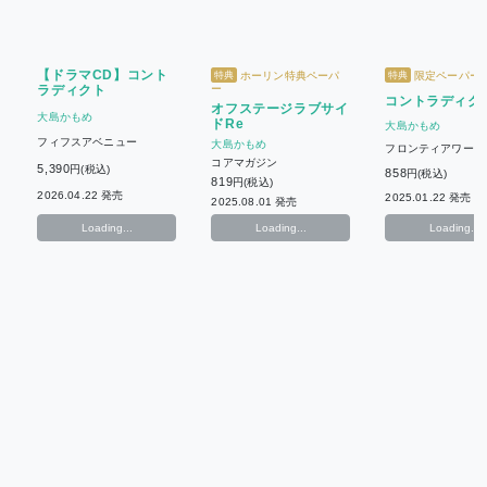
【ドラマCD】コント
ホーリン特典ペーパ
限定ペーパー
特典
特典
ラディクト
ー
コントラディクト
オフステージラブサイ
大島かもめ
ドRe
大島かもめ
フィフスアベニュー
大島かもめ
フロンティアワーク
コアマガジン
5,390
円(税込)
858
円(税込)
819
円(税込)
2026.04.22 発売
2025.01.22 発売
2025.08.01 発売
Loading...
Loading...
Loading...