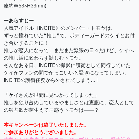
座
約
W53×H33mm)
ーあらすじー
人気アイドル《INCITE》のメンバー・トモヤは、
ずっと憧れていた❝推し❞で、ボディーガードのケイとお付
き合いすることに！
推しが恋人になって、まだまだ緊張の日々だけど、ケイへ
の推し活に変わらず勤しむトモヤ。
そんなある日、INCITEの撮影に護衛として同行していた
ケイがファンの間でかっこいいと騒ぎになってしまい、
INCITEの護衛任務から外されてしまう…！
「ケイさんが世間に見つかってしまった」
推しを独り占めしているやましさとは裏腹に、恋人として
の独占欲が芽生えて戸惑うトモヤは――？
本キャンペーンは終了いたしました。
ご参加ありがとうございました。