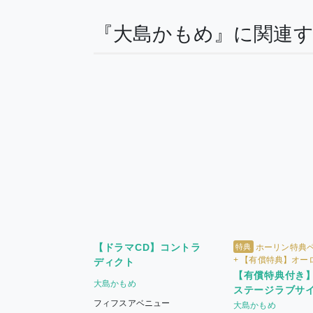
『大島かもめ』に関連
【ドラマCD】コントラ
特典
ホーリン特典
+ 【有償特典】オー
ディクト
リルスタンド
【有償特典付き
大島かもめ
ステージラブサイ
フィフスアベニュー
大島かもめ