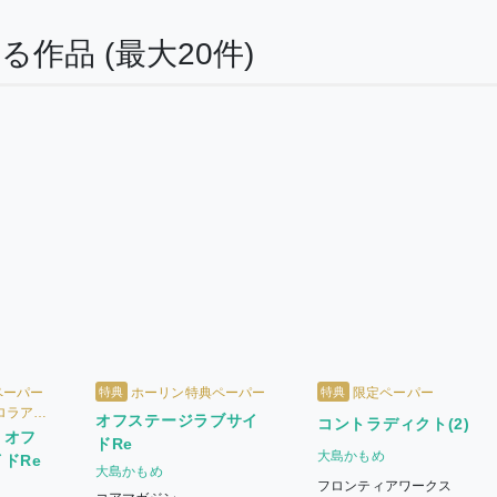
する作品
(最大20件)
特典
特典
ペーパー
ホーリン特典ペーパー
限定ペーパー
ロラアク
オフステージラブサイ
コントラディクト(2)
】オフ
ドRe
大島かもめ
ドRe
大島かもめ
フロンティアワークス