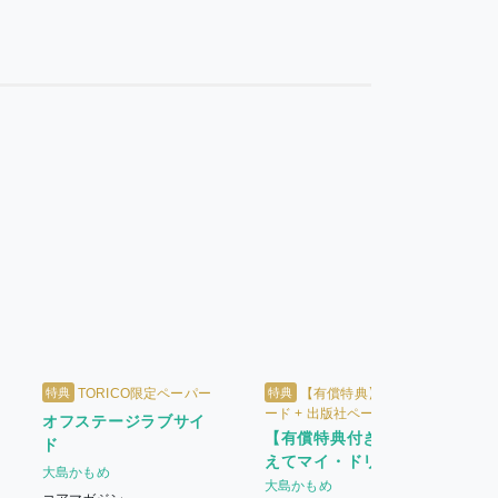
特典
特典
TORICO限定ペーパー
【有償特典】クリアカ
ード + 出版社ペーパー
オフステージラブサイ
【有償特典付き】こた
ド
えてマイ・ドリフター
大島かもめ
大島かもめ