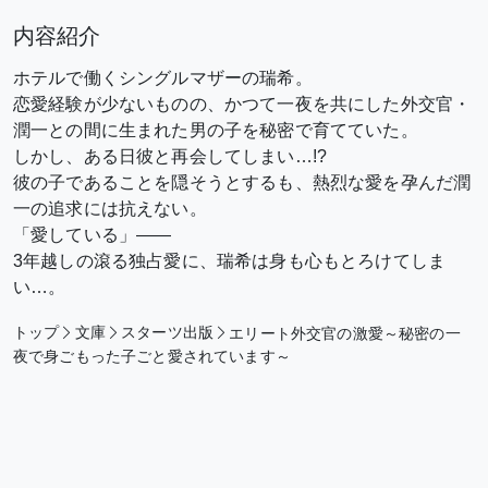
内容紹介
ホテルで働くシングルマザーの瑞希。
恋愛経験が少ないものの、かつて一夜を共にした外交官・
潤一との間に生まれた男の子を秘密で育てていた。
しかし、ある日彼と再会してしまい…!?
彼の子であることを隠そうとするも、熱烈な愛を孕んだ潤
一の追求には抗えない。
「愛している」――
3年越しの滾る独占愛に、瑞希は身も心もとろけてしま
い…。
トップ
文庫
スターツ出版
エリート外交官の激愛～秘密の一
夜で身ごもった子ごと愛されています～