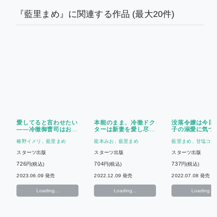
『藍里まめ』に関連する作品
(最大20件)
愛してると言わせたい
本能のまま、冷徹ドク
没落令嬢は今日
――冷徹御曹司はお見
ターは新妻を愛し尽く
子の溺愛に気づ
合い妻を10年越しの
す
~下町の聖女と
椿野イメリ
藍里まめ
龍本みお
藍里まめ
藍里まめ
甘塩コメ
溺愛で絆す
てますが、私は
鑑定士です!
スターツ出版
スターツ出版
スターツ出版
726
704
737
円(税込)
円(税込)
円(税込)
2023.06.09 発売
2022.12.09 発売
2022.07.08 発売
Loading...
Loading...
Loading...