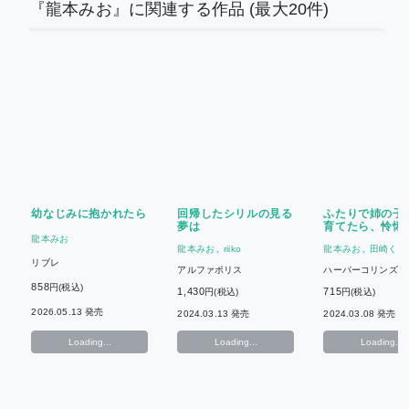
『龍本みお』に関連する作品
(最大20件)
幼なじみに抱かれたら
回帰したシリルの見る
ふたりで姉の子
夢は
育てたら、怜悧
司から迸る最愛
龍本みお
龍本みお
riiko
龍本みお
田崎くる
知らされました
リブレ
アルファポリス
ハーパーコリンズ・
ン
858
円(税込)
1,430
715
円(税込)
円(税込)
2026.05.13 発売
2024.03.13 発売
2024.03.08 発売
Loading...
Loading...
Loading...