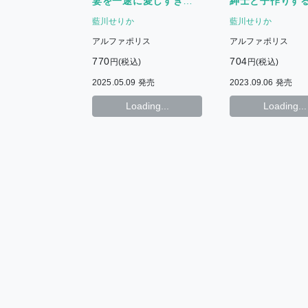
妻を一途に愛しすぎて
紳士と子作りす
いる
になりました
藍川せりか
藍川せりか
アルファポリス
アルファポリス
770
704
円(税込)
円(税込)
2025.05.09 発売
2023.09.06 発売
Loading...
Loading...