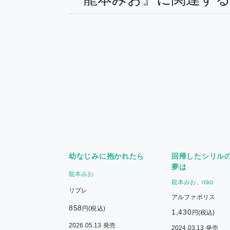
幼なじみに抱かれたら
回帰したシリル
夢は
龍本みお
龍本みお
riiko
リブレ
アルファポリス
858
円(税込)
1,430
円(税込)
2026.05.13 発売
2024.03.13 発売