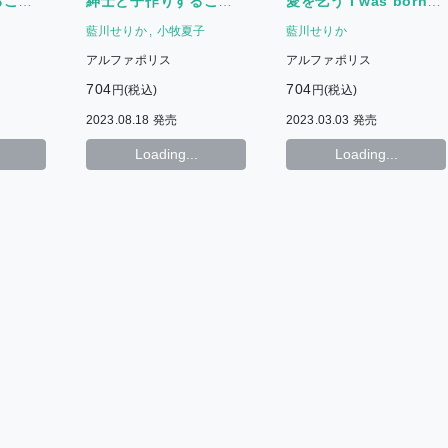
ること
紳士と子作りすること
愛を乞う I was born
になりました
to love you
藍川せりか
小牧夏子
藍川せりか
アルファポリス
アルファポリス
704
704
円(税込)
円(税込)
2023.08.18 発売
2023.03.03 発売
Loading...
Loading...