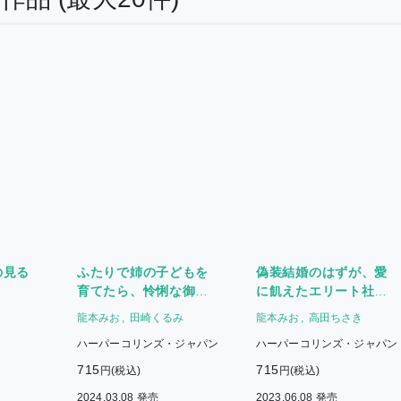
の見る
ふたりで姉の子どもを
偽装結婚のはずが、愛
育てたら、怜悧な御曹
に飢えたエリート社長
司から迸る最愛を思い
に美味しくいただかれ
龍本みお
田崎くるみ
龍本みお
高田ちさき
知らされました
そうです
ハーパーコリンズ・ジャパン
ハーパーコリンズ・ジャパン
715
715
円(税込)
円(税込)
2024.03.08 発売
2023.06.08 発売