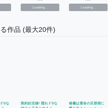
Loading...
Loading...
する作品
(最大20件)
れドSな
契約妊活婚! 隠れドSな
秘書は運命の旦那様に