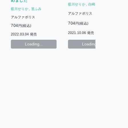
めました
藍川せりか
白崎小夜
藍川せりか
篁ふみ
アルファポリス
アルファポリス
704
円(税込)
704
円(税込)
2021.10.06 発売
2
2022.03.04 発売
Loading...
Loading...