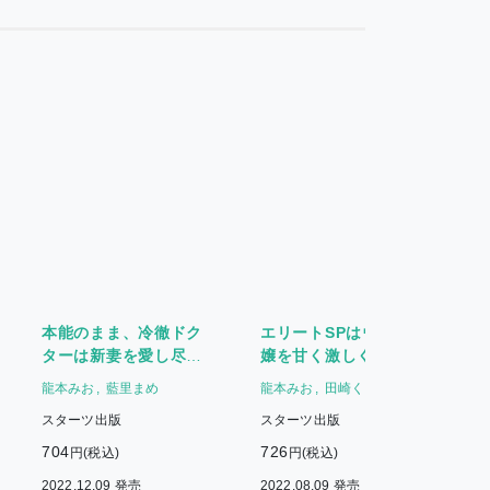
本能のまま、冷徹ドク
エリートSPはウブな令
ターは新妻を愛し尽く
嬢を甘く激しく奪いた
す
い～すべてをかけて君
龍本みお
藍里まめ
龍本みお
田崎くるみ
を愛し抜く～
スターツ出版
スターツ出版
704
726
6
円(税込)
円(税込)
2022.12.09 発売
2022.08.09 発売
2