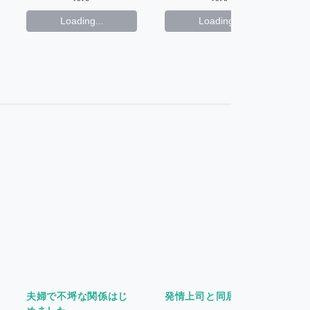
Loading...
Loading...
夫婦で不埒な関係はじ
発情上司と同居中!