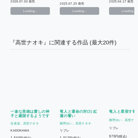
2026.07.03 発売
2025.04.17 発売
2025.07.25 発売
Loading...
Loading...
Loading...
『高世ナオキ』に関連する作品
(最大20件)
一途な英雄は愛しの神
竜人と運命の対(3) 紅
竜人と星宿す番
子と建国するようです
蓮の誓い
櫛野ゆい
高世ナオ
佐倉温
高世ナオキ
櫛野ゆい
高世ナオキ
リブレ
KADOKAWA
リブレ
979
円(税込)
1,540
1,012
円(税込)
円(税込)