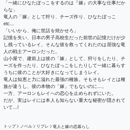
「一緒にひなたぼっこをするのは『嫁』の大事な仕事だか
らな」
竜人の「嫁」として狩り、チーズ作り、ひなたぼっこ
etc…
「いいから、俺に世話を焼かせろ」
記憶を失い、日本の男子高校生だった前世の記憶だけが少
し残っているレイ。そんな彼を救ってくれたのは屈強な竜
人の戦士アーロンだった。
山小屋で、建前上は彼の「嫁」として、狩りをしたり、チ
ーズを作ったり、ひなたぼっこをしたりして一緒に暮らす
うちに彼のことが大好きになってしまうレイ。
竜人は知恵と力に溢れた最強の種族。そもそもレイとは種
族が違うし、彼の本物の「嫁」でもないのに…。
一方、アーロンもレイへの恋心を止められずにいた。
だが、実はレイには本人も知らない重大な秘密が隠されて
いて…!
トップ
ノベル
リブレ
竜人と嫁の恋暮らし