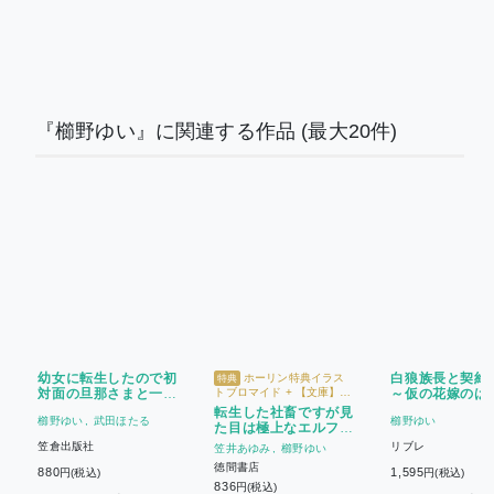
『櫛野ゆい』に関連する作品
(最大20件)
幼女に転生したので初
白狼族長と契約
ホーリン特典イラス
特典
対面の旦那さまと一緒
トブロマイド + 【文庫】帯
～仮の花嫁のは
＆キラキラチェキ風カード
に皇帝のお仕事をがん
愛されてます～
転生した社畜ですが見
【Charaバースデーフェア
櫛野ゆい
武田ほたる
櫛野ゆい
ばります
た目は極上なエルフで
2026】
す
笠倉出版社
リブレ
笠井あゆみ
櫛野ゆい
徳間書店
880
1,595
円(税込)
円(税込)
836
円(税込)