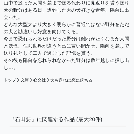
山中で迷った人間を麓まで送る代わりに見返りを貰う送り
犬の野分はある日、遭難した大の犬好きな青年、陽向に出
会った。
どんな大型犬より大きく明らかに普通ではない野分をただ
の犬と勘違いし好意を向けてくる。
今まで恐れられるだけだった野分は離れがたくなるが人間
と妖怪、住む世界が違うと己に言い聞かせ、陽向を麓まで
送り礼として二人で過ごした記憶を貰う。
その後も陽向を忘れられなかった野分は数年越しに捜し出
し…。
トップ
文庫
心交社
犬も送れば恋に落ちる
『石田要』に関連する作品
(最大20件)