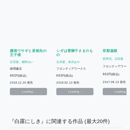
臆病ウサギと居候先の
シダは雪獅子さまのも
双獣姦獄
王子様
の
西野花
石田要
石田要
櫛野ゆい
石田要
鳥舟あや
フロンティアワーク
徳間書店
フロンティアワークス
662
円(税込)
682
693
円(税込)
円(税込)
2017.09.13 発売
2018.12.20 発売
2018.02.13 発売
Loading...
Loading...
Loading...
『白露にしき』に関連する作品
(最大20件)