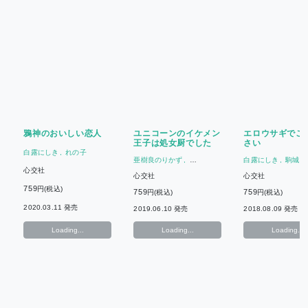
鴉神のおいしい恋人
ユニコーンのイケメン
エロウサギでご
王子は処女厨でした
さい
白露にしき
れの子
亜樹良のりかず
白露にしき
駒城ミ
白露にしき
心交社
心交社
心交社
759
円(税込)
759
759
円(税込)
円(税込)
2020.03.11 発売
2019.06.10 発売
2018.08.09 発売
Loading...
Loading...
Loading...