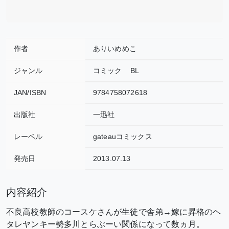
作者
ありいめめこ
ジャンル
コミック
BL
JAN/ISBN
9784758072618
出版社
一迅社
レーベル
gateauコミックス
発売日
2013.07.13
内容紹介
不良高校教師のコースケさんが生徒で舎弟→嫁に昇格のヘ
タレヤンキー勢多川とらぶーい関係になって数ヵ月。