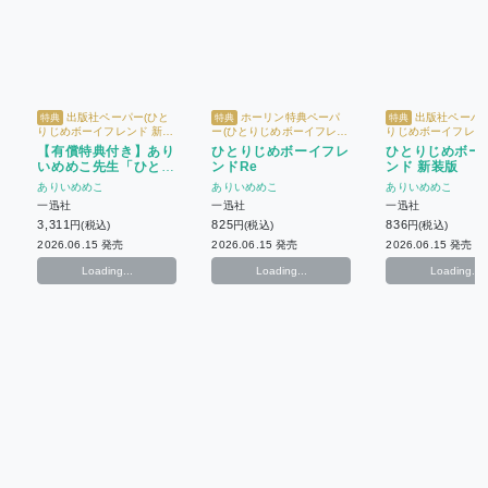
出版社ペーパー(ひと
ホーリン特典ペーパ
出版社ペーパー
特典
特典
特典
りじめボーイフレンド 新装
ー(ひとりじめボーイフレン
りじめボーイフレン
版) + ホーリン特典ペーパー
ドRe)
版)
【有償特典付き】あり
ひとりじめボーイフレ
ひとりじめボー
(ひとりじめボーイフレンド
いめめこ先生「ひとり
ンドRe
ンド 新装版
Re) + 【有償特典】アクリ
ルスタンド
じめボーイフレンド
ありいめめこ
ありいめめこ
ありいめめこ
Re」「ひとりじめボ
一迅社
一迅社
一迅社
ーイフレンド 新装
3,311
825
836
円(税込)
円(税込)
円(税込)
版」2冊セット
2026.06.15 発売
2026.06.15 発売
2026.06.15 発売
Loading...
Loading...
Loading...