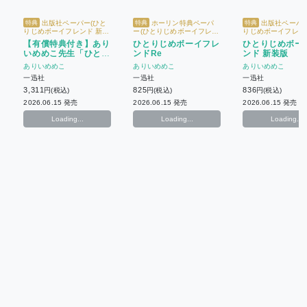
出版社ペーパー(ひと
ホーリン特典ペーパ
出版社ペーパー
特典
特典
特典
りじめボーイフレンド 新装
ー(ひとりじめボーイフレン
りじめボーイフレン
版) + ホーリン特典ペーパー
ドRe)
版)
【有償特典付き】あり
ひとりじめボーイフレ
ひとりじめボー
(ひとりじめボーイフレンド
いめめこ先生「ひとり
ンドRe
ンド 新装版
Re) + 【有償特典】アクリ
ルスタンド
じめボーイフレンド
ありいめめこ
ありいめめこ
ありいめめこ
Re」「ひとりじめボ
一迅社
一迅社
一迅社
ーイフレンド 新装
3,311
825
836
円(税込)
円(税込)
円(税込)
版」2冊セット
2026.06.15 発売
2026.06.15 発売
2026.06.15 発売
Loading...
Loading...
Loading...