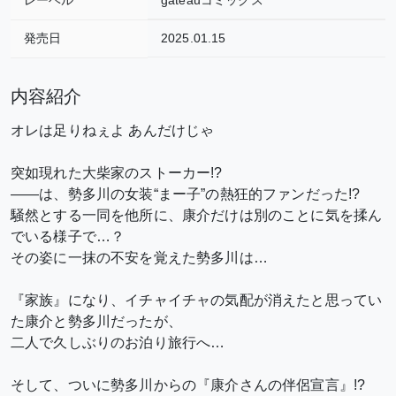
発売日
2025.01.15
内容紹介
オレは足りねぇよ あんだけじゃ
突如現れた大柴家のストーカー!?
――は、勢多川の女装“まー子”の熱狂的ファンだった!?
騒然とする一同を他所に、康介だけは別のことに気を揉ん
でいる様子で…？
その姿に一抹の不安を覚えた勢多川は…
『家族』になり、イチャイチャの気配が消えたと思ってい
た康介と勢多川だったが、
二人で久しぶりのお泊り旅行へ…
そして、ついに勢多川からの『康介さんの伴侶宣言』!?