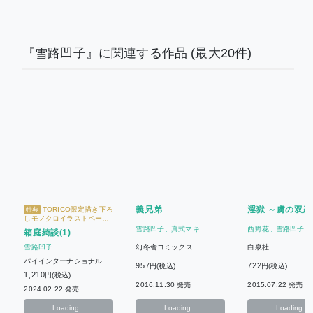
『雪路凹子』に関連する作品
(最大20件)
義兄弟
淫獄 ～虜の双恋
TORICO限定描き下ろ
特典
しモノクロイラストペーパ
ー
雪路凹子
真式マキ
西野花
雪路凹子
箱庭綺談(1)
幻冬舎コミックス
白泉社
雪路凹子
パイインターナショナル
957
722
円(税込)
円(税込)
1,210
円(税込)
2016.11.30 発売
2015.07.22 発売
2024.02.22 発売
Loading...
Loading...
Loading...