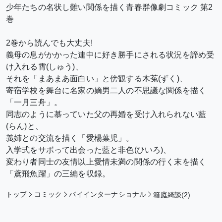
少年たちの名状し難い関係を描く青春群像劇コミック 第2
巻
2巻から読んでも大丈夫!
義母の息がかかった連中に好き勝手にされる状況を諦め受
け入れる霄(しゅう)、
それを「まあまあ面白い」と傍観する木菟(ずく)、
寄宿学校を舞台に名家の嫡男二人の不思議な関係を描く
「一月三舟」。
同志のように慕っていた父の再婚を受け入れられない藍
(らん)と、
義姉との交流を描く「愛楊葉児」。
入学式をサボって出会った藍と非色(ひいろ)、
変わり者同士の友情以上愛情未満の関係の行く末を描く
「鳶飛魚躍」の三編を収録。
トップ
コミック
パイインターナショナル
箱庭綺談(2)