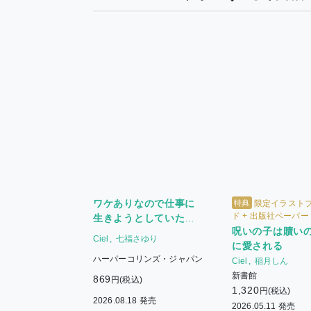
ワケありなので仕事に
特典
限定イラスト
ド + 出版社ペーパー
生きようとしていたら
呪いの子は贖い
隣国の騎士王に攫うよ
Ciel
七福さゆり
に愛される
うに妻にされました
ハーパーコリンズ・ジャパン
Ciel
稲月しん
新書館
869
円(税込)
1,320
円(税込)
2026.08.18 発売
2026.05.11 発売