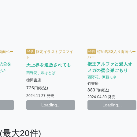
特典
特典
両面ペー
限定イラストブロマイ
特約店SS入り両面ペー
ド
パー
のΩを
獣王アルファと愛人オ
天上界を追放されても
たい
メガの蜜会巣ごもり
西野花
凩はとば
西野花
伊藤モネ
徳間書店
竹書房
726
円(税込)
880
円(税込)
2024.11.27 発売
2024.04.30 発売
Loading...
Loading...
(最大20件)