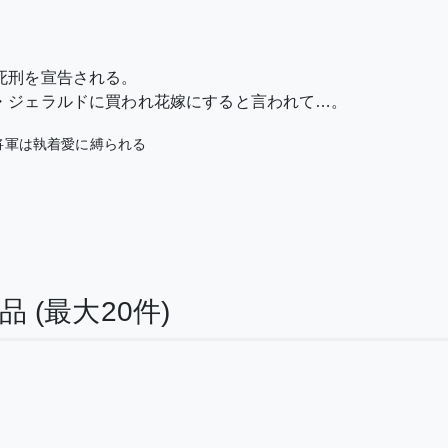
死刑を宣告される。
・ジェラルドに買われ花嫁にすると言われて…。
将軍は執着愛に縛られる
作品
(最大20件)