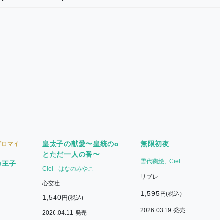
皇太子の献愛〜皇統のα
無限初夜
ブロマイ
とただ一人の番〜
雪代鞠絵
Ciel
の王子
Ciel
はなのみやこ
リブレ
心交社
1,595
円(税込)
1,540
円(税込)
2026.03.19 発売
2026.04.11 発売