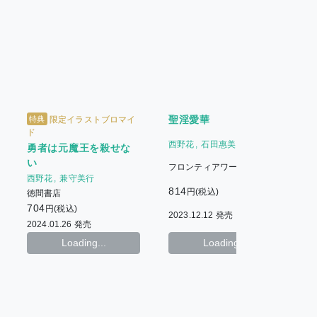
聖淫愛華
特典
限定イラストブロマイ
ド
西野花
石田惠美
勇者は元魔王を殺せな
い
フロンティアワークス
西野花
兼守美行
814
円(税込)
徳間書店
704
8
円(税込)
2023.12.12 発売
2024.01.26 発売
2
Loading...
Loading...