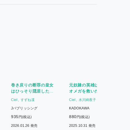
巻き戻りの断罪の皇女
元奴隷の英雄は運命の
はひっそり隠居したい
オメガを救いたい
のに、敵国王弟がグイ
Ciel
すずね凜
Ciel
水川綺夜子
C
グイ迫ってきます
Jパブリッシング
KADOKAWA
935
880
8
円(税込)
円(税込)
2026.01.26 発売
2025.10.31 発売
2