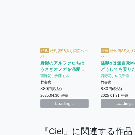
特典
特典
特約店SS入り両面ペー
特約店SS入り
パー
パー
野獣のアルファたちは
猛獣αは無自覚M
うさぎオメガを溺愛す
どうしても娶り
る
西野花
伊藤モネ
西野花
奈良千春
竹書房
竹書房
880
880
円(税込)
円(税込)
2025.04.30 発売
2025.01.31 発売
Loading...
Loading...
『Ciel』に関連する作品