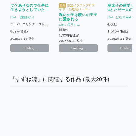
ワケありなので仕事に
皇太子の献愛〜
限定イラストブロマ
特典
生きようとしていたら
イド + 出版社ペーパー
αとただ一人の
隣国の騎士王に攫うよ
呪いの子は贖いの王子
Ciel
七福さゆり
Ciel
はなのみやこ
うに妻にされました
に愛される
ハーパーコリンズ・ジャパ
心交社
Ciel
稲月しん
ン
新書館
869
1,540
円(税込)
円(税込)
1,320
円(税込)
2026.08.18 発売
2026.04.11 発売
2026.05.11 発売
Loading...
Loading...
Loading...
『すずね凜』に関連する作品
(最大20件)