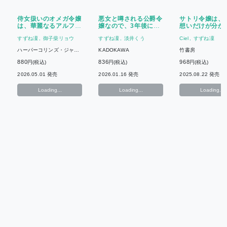
侍女扱いのオメガ令嬢
悪女と噂される公爵令
サトリ令嬢は、
は、華麗なるアルファ
嬢なので、3年後に離
想いだけが分か
皇帝に見初められる
縁しますっ!(2) 冷酷王
い!? 氷の陛下
すずね凜
御子柴リョウ
すずね凜
淡井くう
Ciel
すずね凜
は花嫁を逃がさない
ツ恋心にタジタ
ハーパーコリンズ・ジャパ
KADOKAWA
竹書房
ン
880
836
968
円(税込)
円(税込)
円(税込)
2026.05.01 発売
2026.01.16 発売
2025.08.22 発売
Loading...
Loading...
Loading...