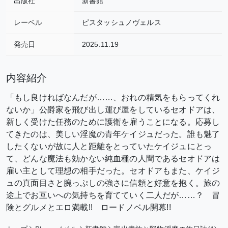
出版社
新書館
レーベル
ピスタッシュノヴェルス
発売日
2025.11.19
内容紹介
「もし良ければなんだが……、おれの精気をもらってくれ
ないか」公爵家を飛び出し運び屋をしているセオドアは、
新しく受けた任務のために護衛を雇うことになる。応募し
てきたのは、美しい淫魔の青年ケイジュだった。誰も魅了
したくないが故に人と距離をとっていたケイジュにとっ
て、どんな魔法も効かない純血種の人間であるセオドアは
雇い主として理想の相手だった。セオドアもまた、ケイジ
ュの真面目さと腕っぷしの強さに信頼と好意を抱く。旅の
途上でお互いへの気持ちを育てていく二人だが……？ 冒
険とグルメとエロ満載!! ロードノベル開幕!!