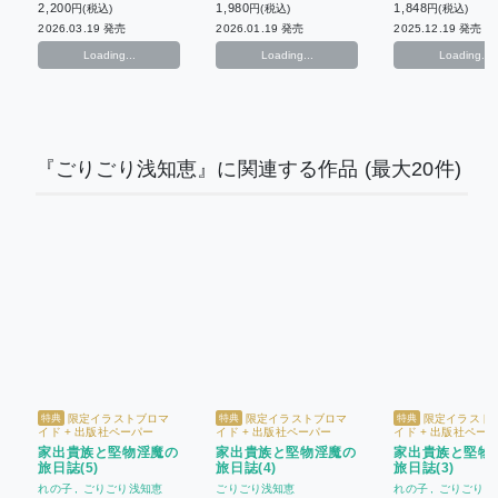
2,200
1,980
1,848
円(税込)
円(税込)
円(税込)
2026.03.19 発売
2026.01.19 発売
2025.12.19 発売
Loading...
Loading...
Loading...
『ごりごり浅知恵』に関連する作品
(最大20件)
限定イラストブロマ
限定イラストブロマ
限定イラスト
特典
特典
特典
イド + 出版社ペーパー
イド + 出版社ペーパー
イド + 出版社ペー
家出貴族と堅物淫魔の
家出貴族と堅物淫魔の
家出貴族と堅物
旅日誌(5)
旅日誌(4)
旅日誌(3)
れの子
ごりごり浅知恵
ごりごり浅知恵
れの子
ごりごり浅