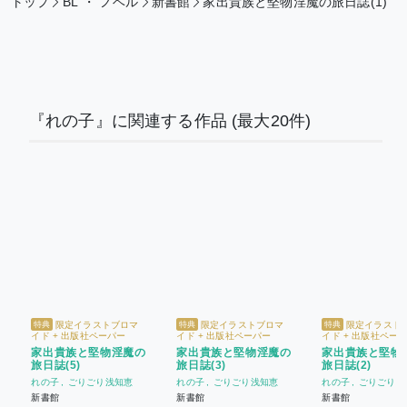
トップ
BL
・
ノベル
新書館
家出貴族と堅物淫魔の旅日誌(1)
『れの子』に関連する作品
(最大20件)
限定イラストブロマ
限定イラストブロマ
限定イラスト
特典
特典
特典
イド + 出版社ペーパー
イド + 出版社ペーパー
イド + 出版社ペー
家出貴族と堅物淫魔の
家出貴族と堅物淫魔の
家出貴族と堅物
旅日誌(5)
旅日誌(3)
旅日誌(2)
れの子
ごりごり浅知恵
れの子
ごりごり浅知恵
れの子
ごりごり浅
新書館
新書館
新書館