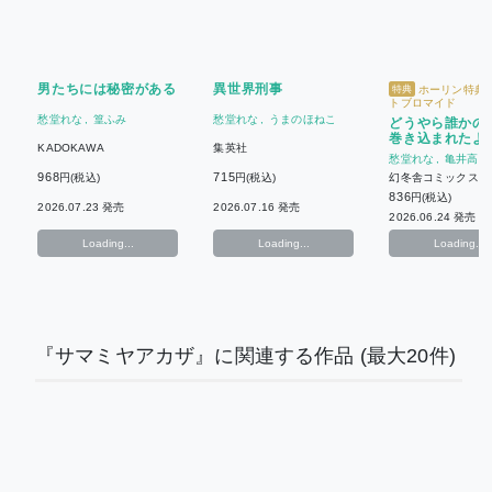
男たちには秘密がある
異世界刑事
ホーリン特典
特典
トブロマイド
愁堂れな
篁ふみ
愁堂れな
うまのほねこ
どうやら誰かの
巻き込まれたよ
KADOKAWA
集英社
(1)
愁堂れな
亀井高秀
968
715
円(税込)
円(税込)
幻冬舎コミックス
836
円(税込)
2026.07.23 発売
2026.07.16 発売
2026.06.24 発売
Loading...
Loading...
Loading...
『サマミヤアカザ』に関連する作品
(最大20件)