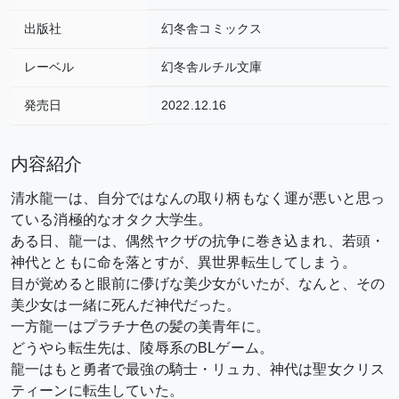
出版社
幻冬舎コミックス
レーベル
幻冬舎ルチル文庫
発売日
2022.12.16
内容紹介
清水龍一は、自分ではなんの取り柄もなく運が悪いと思っ
ている消極的なオタク大学生。
ある日、龍一は、偶然ヤクザの抗争に巻き込まれ、若頭・
神代とともに命を落とすが、異世界転生してしまう。
目が覚めると眼前に儚げな美少女がいたが、なんと、その
美少女は一緒に死んだ神代だった。
一方龍一はプラチナ色の髪の美青年に。
どうやら転生先は、陵辱系のBLゲーム。
龍一はもと勇者で最強の騎士・リュカ、神代は聖女クリス
ティーンに転生していた。