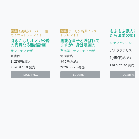
もふもふ獣人に
出版社ペーパー + 限
ホーリン特典イラス
特典
特典
定イラストブロマイド
トブロマイド
たら最愛の推し
されています
引きこもりオメガ公爵
無能な皇子と呼ばれて
サマミヤアカザ
ゆ
の円満なる離婚計画
ますが中身は敵国の宰
相です(7)
アルファポリス
サマミヤアカザ
夜光花
サマミヤアカザ
仁茂田もに
新書館
徳間書店
1,650
円(税込)
1,276
946
円(税込)
円(税込)
2026.05.20 発売
2026.07.10 発売
2026.06.26 発売
Loading...
Loading...
Loading...