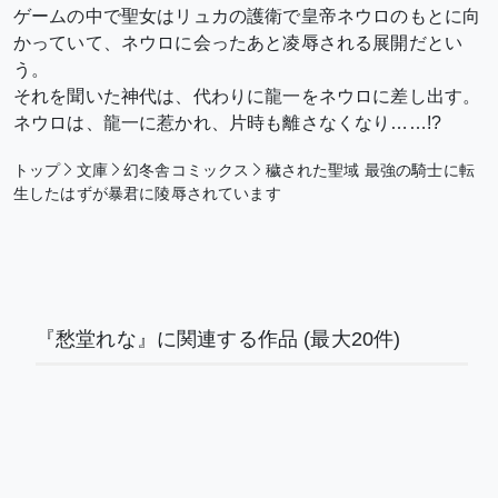
ゲームの中で聖女はリュカの護衛で皇帝ネウロのもとに向
かっていて、ネウロに会ったあと凌辱される展開だとい
う。
それを聞いた神代は、代わりに龍一をネウロに差し出す。
ネウロは、龍一に惹かれ、片時も離さなくなり……!?
トップ
文庫
幻冬舎コミックス
穢された聖域 最強の騎士に転
生したはずが暴君に陵辱されています
『愁堂れな』に関連する作品
(最大20件)