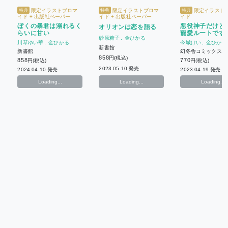
限定イラストブロマ
限定イラストブロマ
限定イラスト
特典
特典
特典
イド + 出版社ペーパー
イド + 出版社ペーパー
イド
ぼくの暴君は溺れるく
悪役神子だけど
オリオンは恋を語る
らいに甘い
寵愛ルートです
砂原糖子
金ひかる
川琴ゆい華
金ひかる
今城けい
金ひかる
新書館
新書館
幻冬舎コミックス
858
円(税込)
858
770
円(税込)
円(税込)
2023.05.10 発売
2024.04.10 発売
2023.04.19 発売
Loading...
Loading...
Loading...