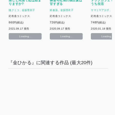
推しと同居で恋は始ま
御曹司社長の独占愛は
ドッグカフェで
りますか?
甘すぎる
うち生活
陵クミコ
金坂理衣子
鈴倉温
金坂理衣子
サマミヤアカザ
金坂理衣子
幻冬舎コミックス
幻冬舎コミックス
幻冬舎コミックス
660
726
748
円(税込)
円(税込)
円(税込)
2021.09.17 発売
2020.09.17 発売
2020.01.18 発売
Loading...
Loading...
Loading...
『金ひかる』に関連する作品
(最大20件)