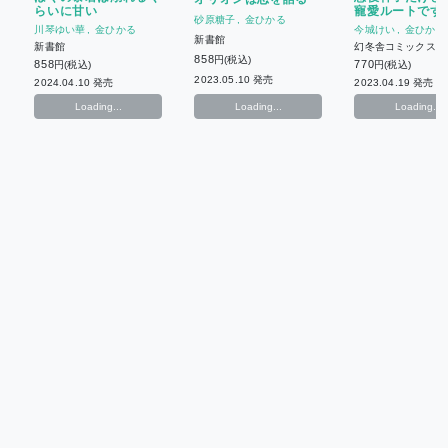
らいに甘い
寵愛ルートです
砂原糖子
金ひかる
川琴ゆい華
金ひかる
今城けい
金ひかる
新書館
新書館
幻冬舎コミックス
858
円(税込)
858
770
円(税込)
円(税込)
2023.05.10 発売
2024.04.10 発売
2023.04.19 発売
Loading...
Loading...
Loading...