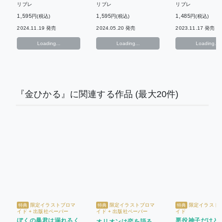
リブレ
リブレ
リブレ
1,595
1,595
1,485
円(税込)
円(税込)
円(税込)
2024.11.19 発売
2024.05.20 発売
2023.11.17 発売
Loading...
Loading...
Loading...
『金ひかる』に関連する作品
(最大20件)
限定イラストブロマ
限定イラストブロマ
限定イラスト
特典
特典
特典
イド + 出版社ペーパー
イド + 出版社ペーパー
イド
ぼくの暴君は溺れるく
悪役神子だけど
オリオンは恋を語る