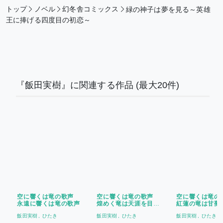
トップ
ノベル
幻冬舎コミックス
緑の神子は夢を見る～英雄
王に捧げる四度目の初恋～
『飯田実樹』に関連する作品
(最大20件)
空に響くは竜の歌声
空に響くは竜の歌声
空に響くは竜の
永遠に響くは竜の歌声
煌めく竜は天涯を目指
紅蓮の竜は甘夢
す
ろぶ
飯田実樹
ひたき
飯田実樹
ひたき
飯田実樹
ひたき