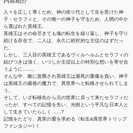
内容紹介
人々を正しく導くため、神の依り代として生を受けた神
子・セラフィと、その唯一の神子を守るため、人間の中か
ら選ばれた英雄王。
英雄王はその命尽きても魂の転生を繰り返し、神子を守り
続ける存在で、二人は、永久に絶対的な主従のはずだっ
た。
しかし、三人目の英雄王であるヴィルヘルムとセラフィの
結びつきは強く、いつしか主従以上の特別な想いを寄せ合
うように……。
そんな中、敵に急襲され英雄王は瀕死の重傷を負い、神子
は英雄王の最後の魔力で、異世界へと転移させられてしま
う。
そして、いざ転移先から元の世界に戻って来たセラフィだ
ったが、すべての記憶を失い、光樹という平凡な日本人と
して生きていたらしく……?
記憶をたどり、真実の愛を求める《転生&異世界トリップ
ファンタジー》!