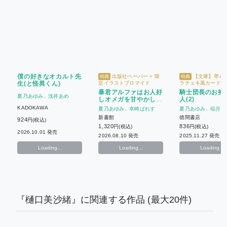
僕の好きなオカルト先
出版社ペーパー + 限
【文庫】帯＆
特典
特典
生(と怪異くん)
定イラストブロマイド
ラチェキ風カード【C
バースデーフェア202
暴君アルファはお人好
騎士団長のお抱
ホーリン特典イラス
夏乃あゆみ
浅井あめ
しオメガを甘やかした
人(2)
マイド
い
KADOKAWA
夏乃あゆみ
幸崎ぱれす
夏乃あゆみ
稲月し
新書館
徳間書店
924
円(税込)
1,320
836
円(税込)
円(税込)
2026.10.01 発売
2026.08.10 発売
2025.11.27 発売
Loading...
Loading...
Loading...
『樋口美沙緒』に関連する作品
(最大20件)