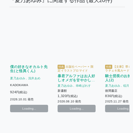
『夏乃あゆみ』に関連する作品
(最大20件)
僕の好きなオカルト先
出版社ペーパー + 限
【文庫】帯＆
特典
特典
生(と怪異くん)
定イラストブロマイド
ラチェキ風カード【C
バースデーフェア202
暴君アルファはお人好
騎士団長のお抱
ホーリン特典イラス
夏乃あゆみ
浅井あめ
しオメガを甘やかした
人(2)
マイド
い
KADOKAWA
夏乃あゆみ
幸崎ぱれす
夏乃あゆみ
稲月し
新書館
徳間書店
924
円(税込)
1,320
836
円(税込)
円(税込)
2026.10.01 発売
2026.08.10 発売
2025.11.27 発売
Loading...
Loading...
Loading...