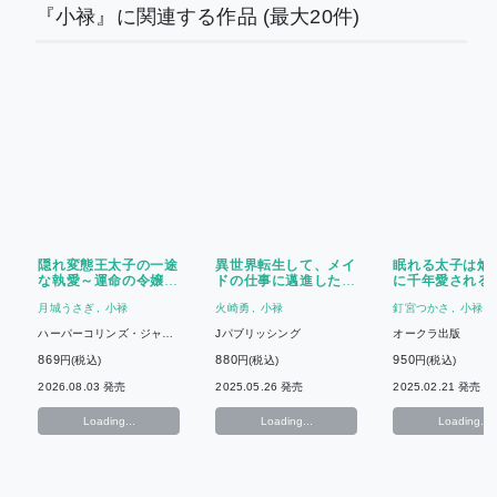
『小禄』に関連する作品
(最大20件)
隠れ変態王太子の一途
異世界転生して、メイ
眠れる太子は焔
な執愛～運命の令嬢は
ドの仕事に邁進した
に千年愛される
甘い罠から逃げられま
ら、冷徹公爵から溺愛
月城うさぎ
小禄
火崎勇
小禄
釘宮つかさ
小禄
せん！～
されて困っています！
〜私、媚薬なんか使っ
ハーパーコリンズ・ジャパ
Jパブリッシング
オークラ出版
てません〜
ン
869
880
950
円(税込)
円(税込)
円(税込)
2026.08.03 発売
2025.05.26 発売
2025.02.21 発売
Loading...
Loading...
Loading...