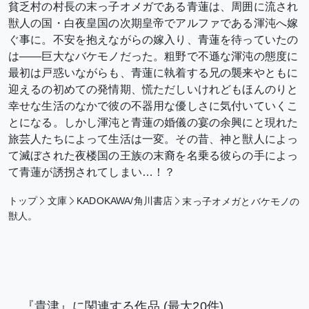
貧乏村の村長の末っ子オメガである青蓮は、周囲に流され
獣人の国・白夜皇国の次期皇帝でアルファである渾沌へ嫁
ぐ事に。不安を抱えながらの嫁入り、青蓮を待っていたの
は――巨大なバケモノだった。粗野で不遜な渾沌の態度に
最初は戸惑いながらも、青蓮に執着する兄の襲来やともに
迎えるの初めての発情期、慌ただしいけれどもほんのりと
幸せな生活のなかで彼の不器用な優しさに気付いていくこ
とになる。しかし渾沌と青蓮の婚儀の宴の余興にと現れた
旅芸人たちによって生活は一変。その昔、神と獣人によっ
て滅ぼされた夜楼国の王族の末裔を名乗る彼らの手によっ
て青蓮が誘拐されてしまい…！？
トップ
文庫
KADOKAWA/角川書店
末っ子オメガとバケモノの
獣人。
『貴津』に関連する作品
(最大20件)