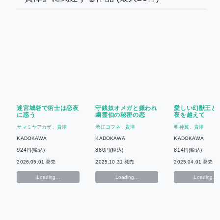
迷宮城砦で術士は恋夜
守銭奴オメガと嫌われ
愛しい幻獣王と
に惑う
幽霊伯の秘密の恋
夜を越えて
サマミヤアカザ
貴津
渋江ヨフネ
貴津
明神翼
貴津
KADOKAWA
KADOKAWA
KADOKAWA
924
880
814
円(税込)
円(税込)
円(税込)
2026.05.01 発売
2025.10.31 発売
2025.04.01 発売
Loading...
Loading...
Loading...