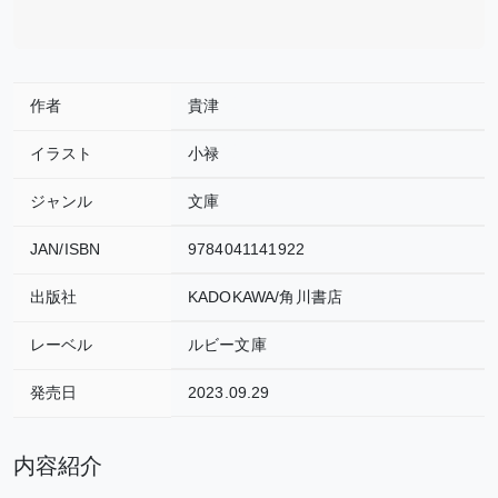
作者
貴津
イラスト
小禄
ジャンル
文庫
JAN/ISBN
9784041141922
出版社
KADOKAWA/角川書店
レーベル
ルビー文庫
発売日
2023.09.29
内容紹介