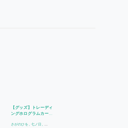
【グッズ】トレーディ
ングホログラムカード
(全10種)
さがのひを
七ノ日
〈HorinLoveBooks