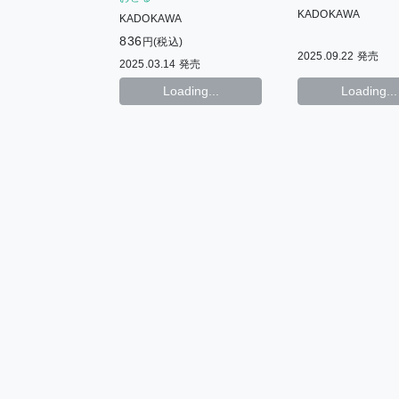
リーフレット + 重版記念ペー
15th Anniversa
KADOKAWA
パー
KADOKAWA
Fair〉
836
円(税込)
2025.09.22 発売
2025.03.14 発売
Loading...
Loading...