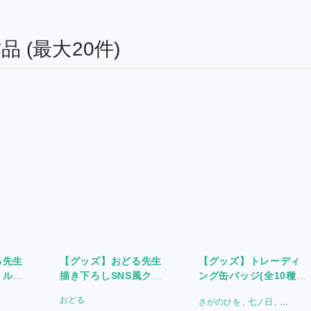
作品
(最大20件)
る先生
【グッズ】おどる先生
【グッズ】トレーディ
リルキ
描き下ろしSNS風クリ
ング缶バッジ(全10種)
アカード
〈HorinLoveBooks
おどる
さがのひを
七ノ日
oks
〈HorinLoveBooks
15th Anniversary