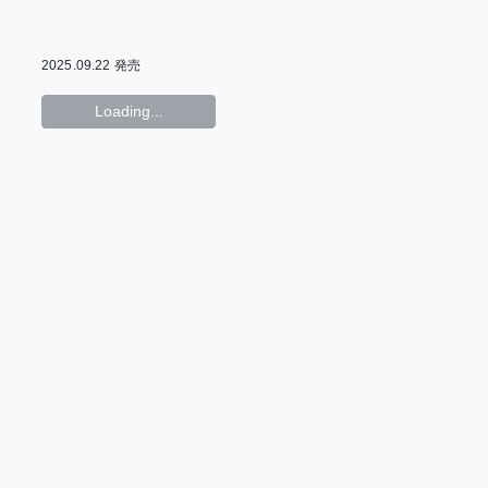
上野ポテト
カトウロカ
15th Anniversary
藤咲もえ
星倉ぞぞ
Fair〉
ヒロハルヨシ
茉白あさひな
千年藍乃
2025.09.22 発売
おどる
Loading...