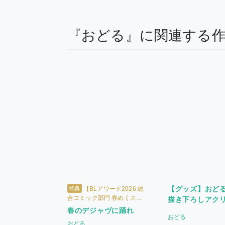
『おどる』に関連する
【グッズ】おど
特典
【BLアワード2026 総
合コミック部門 春めくスト
描き下ろしアク
ーリー賞受賞記念】4Pリー
ーホルダー
春のデジャヴに踊れ
フレット + ホーリン特典4P
おどる
〈HorinLoveBo
おどる