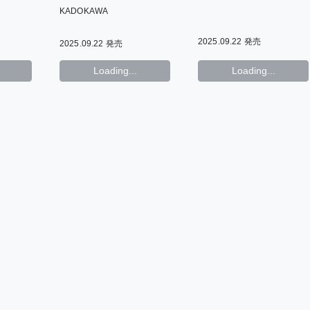
上野ポテト
カトウロカ
ry
15th Anniversary
Fair〉
KADOKAWA
藤咲もえ
星倉ぞぞ
Fair〉
ヒロハルヨシ
茉白あさひな
千年藍乃
2025.09.22 発売
2025.09.22 発売
おどる
Loading...
Loading...