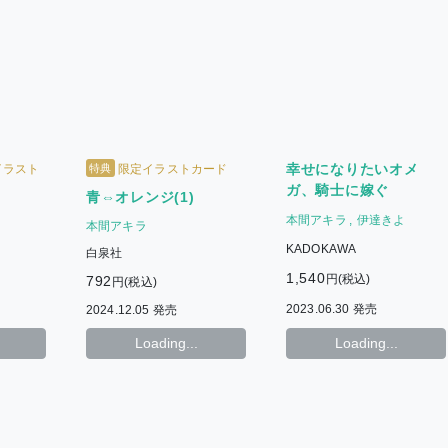
幸せになりたいオメ
特典
イラスト
限定イラストカード
ガ、騎士に嫁ぐ
青⇔オレンジ(1)
本間アキラ
伊達きよ
本間アキラ
KADOKAWA
白泉社
1,540
円(税込)
792
円(税込)
2023.06.30 発売
2024.12.05 発売
Loading...
Loading...