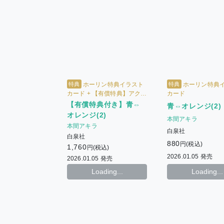
特典
特典
ホーリン特典イラスト
ホーリン特典
カード + 【有償特典】アクリ
カード
ルコースター
【有償特典付き】青⇔
青⇔オレンジ(2)
オレンジ(2)
本間アキラ
本間アキラ
白泉社
白泉社
880
円(税込)
1,760
円(税込)
2026.01.05 発売
2026.01.05 発売
Loading...
Loading...