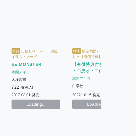
特典
特典
出版社ペーパー + 限定
限定両面イラストカー
イラストカード
ド + 【有償特典】限定A5ア
クリルプレート
【有償特典付き】兎オ
Be MONSTER
トコ虎オトコ(5) + 全巻
本間アキラ
収納BOX付セット
本間アキラ
大洋図書
白泉社
722
円(税込)
2017.08.01 発売
2022.10.15 発売
2
Loading...
Loading...