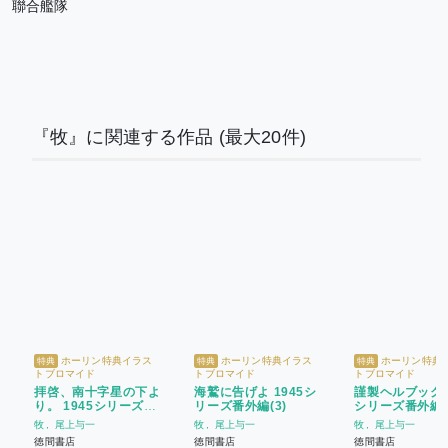
聯合艦隊
『牧』に関連する作品
(最大20件)
ホーリン特典イラス
ホーリン特典イラス
ホーリン特典
特典
特典
特典
トブロマイド
トブロマイド
トブロマイド
拝啓、南十字星の下よ
海鷲に告げよ 1945シ
謹製ヘルブック 1
り。 1945シリーズ番
リーズ番外編(3)
シリーズ番外編(
外編(4)
牧
尾上与一
牧
尾上与一
牧
尾上与一
徳間書店
徳間書店
徳間書店