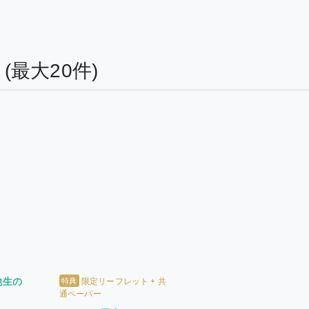
品
(最大20件)
他生の
特典
限定リーフレット + 共
通ペーパー