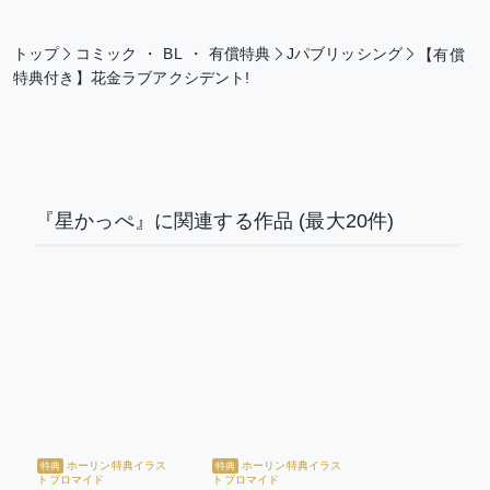
トップ
コミック
・
BL
・
有償特典
Jパブリッシング
【有償
特典付き】花金ラブアクシデント!
『星かっぺ』に関連する作品
(最大20件)
ホーリン特典イラス
ホーリン特典イラス
特典
特典
トブロマイド
トブロマイド