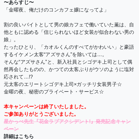
〜あらすじ〜
「金曜夜、俺だけのコンカフェ嬢になってよ」
割の良いバイトとして男の娘カフェで働いていた薫は、自
他ともに認める「信じられないほど女装が似合わない男の
娘」。
たったひとり、「カオルくんのすべてがかわいい」と豪語
するイケメン太客“アズサさん”を除いては…。
そんな“アズサさん”と、新入社員とシゴデキ上司として偶
然再会したものの、かつての太客ぶりがウソのように塩対
応されて…!?
元太客のエリートシゴデキ上司×ガッチリ女装男子☆
金曜の夜、秘密のプライベート・サービス☆
本キャンペーンは終了いたしました。
ご参加ありがとうございました。
星かっぺ先生『花金ラブアクシデント!』発売記念キャン
ペーン
詳細はこちら