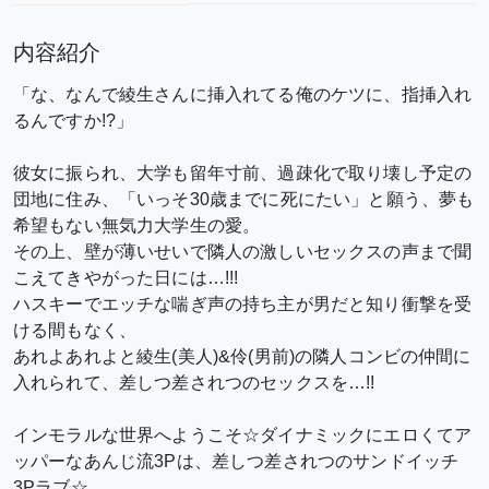
内容紹介
「な、なんで綾生さんに挿入れてる俺のケツに、指挿入れ
るんですか!?」
彼女に振られ、大学も留年寸前、過疎化で取り壊し予定の
団地に住み、「いっそ30歳までに死にたい」と願う、夢も
希望もない無気力大学生の愛。
その上、壁が薄いせいで隣人の激しいセックスの声まで聞
こえてきやがった日には…!!!
ハスキーでエッチな喘ぎ声の持ち主が男だと知り衝撃を受
ける間もなく、
あれよあれよと綾生(美人)&伶(男前)の隣人コンビの仲間に
入れられて、差しつ差されつのセックスを…!!
インモラルな世界へようこそ☆ダイナミックにエロくてア
ッパーなあんじ流3Pは、差しつ差されつのサンドイッチ
3Pラブ☆