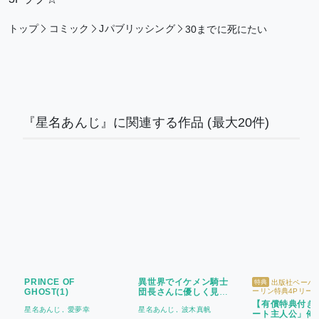
トップ
コミック
Jパブリッシング
30までに死にたい
『星名あんじ』に関連する作品
(最大20件)
PRINCE OF
異世界でイケメン騎士
出版社ペーパー
特典
GHOST(1)
団長さんに優しく見守
ーリン特典4Pリー
+ 【有償特典】描き
られながらケーキ屋さ
【有償特典付き
アクリルスタンド
星名あんじ
愛夢幸
星名あんじ
波木真帆
んやってます
ート主人公」俺