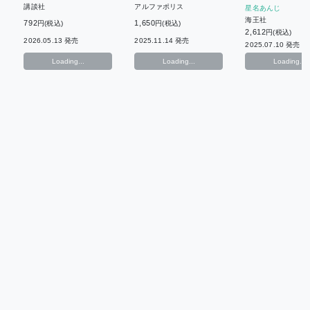
ステータスを完
講談社
アルファポリス
星名あんじ
たらなぜか闇堕
海王社
792
1,650
ボスに攻略され
円(税込)
円(税込)
2,612
円(税込)
す。
2026.05.13 発売
2025.11.14 発売
2025.07.10 発売
Loading...
Loading...
Loading...