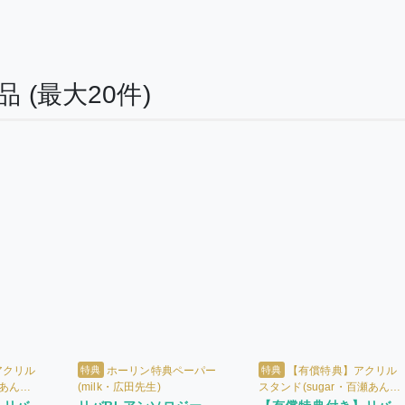
作品
(最大20件)
特典
特典
アクリル
ホーリン特典ペーパー
【有償特典】アクリル
瀬あん先
(milk・広田先生)
スタンド(sugar・百瀬あん先
ペーパー
生) + ホーリン特典ペーパー