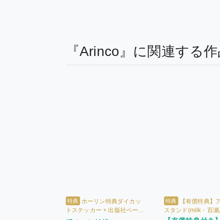
『Arinco』に関連する
特典
特典
ホーリン特典ダイカッ
【有償特典】
トステッカー + 出版社ペーパ
スタンド(milk・百
ー
生) + ホーリン特典