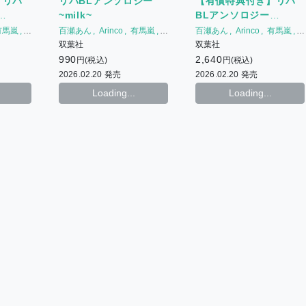
】リバ
【有償特典付き】リバ
リバBLアンソロジー
(sugar・広田先生)
BLアンソロジー
~milk~
~sugar~
有馬嵐
百瀬あん
Arinco
有馬嵐
百瀬あん
Arinco
有馬嵐
もちた
広田
もちた
広田
双葉社
双葉社
榎木えのすけ
beno
榎木えのすけ
beno
2,640
990
円(税込)
円(税込)
2026.02.20 発売
2026.02.20 発売
Loading...
Loading...