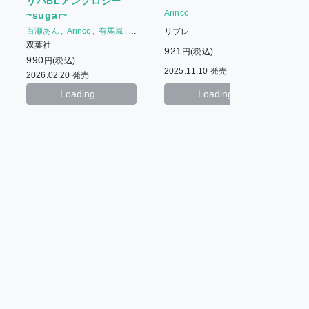
リバBLアンソロジー
Arinco
A
~sugar~
百瀬あん
Arinco
有馬嵐
リブレ
もちた
広田
双葉社
921
9
円(税込)
榎木えのすけ
beno
990
円(税込)
2025.11.10 発売
2
2026.02.20 発売
Loading...
Loading...