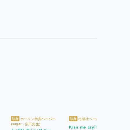
特典
特典
ホーリン特典ペーパー
出版社ペーパー
(sugar・広田先生)
Kiss me crying(5)