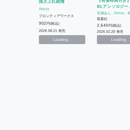
【有償特典付き
揺さぶれ純情
(milk・広田先生)
BLアンソロジー
Arinco
~milk~
百瀬あん
Arinco
フロンティアワークス
もちた
広田
双葉社
902
円(税込)
榎木えのすけ
beno
2,640
円(税込)
2026.08.21 発売
2026.02.20 発売
Loading...
Loading...