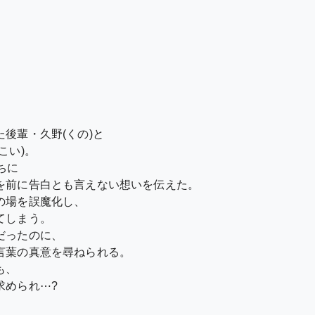
後輩・久野(くの)と
こい)。
ちに
を前に告白とも言えない想いを伝えた。
の場を誤魔化し、
てしまう。
だったのに、
言葉の真意を尋ねられる。
も、
求められ⋯?