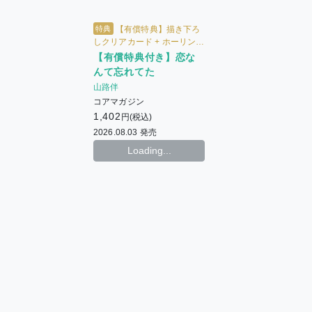
特典
【有償特典】描き下ろ
しクリアカード + ホーリン特
典4Pリーフレット
【有償特典付き】恋な
んて忘れてた
山路伴
コアマガジン
1,402
円(税込)
2026.08.03 発売
Loading...