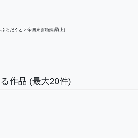
んぷろだくと
帝国東雲婚姻譚(上)
する作品
(最大20件)