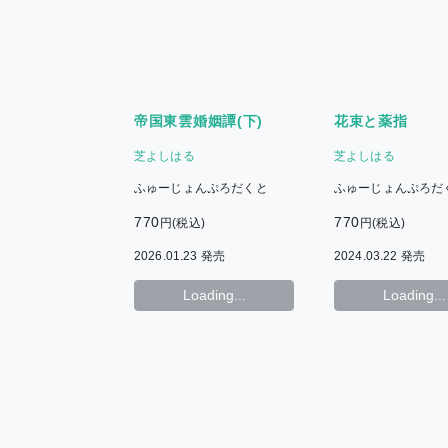
帝国東雲婚姻譚(下)
花束と薬指
芝よしはる
芝よしはる
ふゅーじょんぷろだくと
ふゅーじょんぷろだ
770
770
円(税込)
円(税込)
2026.01.23 発売
2024.03.22 発売
Loading...
Loading...