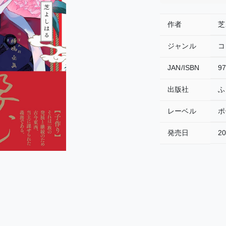
作者
芝
ジャンル
コ
JAN/ISBN
9
出版社
ふ
レーベル
ポ
発売日
20