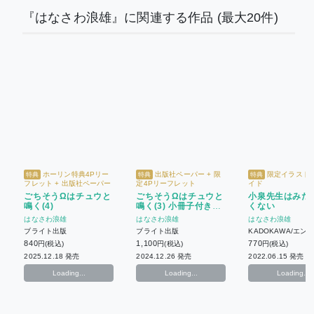
『はなさわ浪雄』に関連する作品
(最大20件)
ホーリン特典4Pリー
出版社ペーパー + 限
限定イラスト
特典
特典
特典
フレット + 出版社ペーパー
定4Pリーフレット
イド
ごちそうΩはチュウと
ごちそうΩはチュウと
小泉先生はみだ
鳴く(4)
鳴く(3) 小冊子付き特
くない
装版
はなさわ浪雄
はなさわ浪雄
はなさわ浪雄
ブライト出版
ブライト出版
KADOKAWA/エン
イン
840
1,100
770
円(税込)
円(税込)
円(税込)
2025.12.18 発売
2024.12.26 発売
2022.06.15 発売
Loading...
Loading...
Loading...