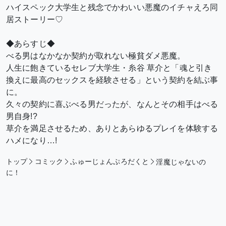
ハイスペック大学生と残念でかわいい悪魔のイチャえろ同
居ストーリー♡
◆あらすじ◆
べる男はなかなか契約が取れない極貧ダメ悪魔。
人生に飽きているセレブ大学生・糸谷 草介と「魂と引き
換えに最高のセックスを経験させる」という契約を結ぶ事
に。
久々の契約に喜ぶべる男だったが、なんとその相手はべる
男自身!?
草介を満足させるため、ありとあらゆるプレイを体験する
ハメになり…!
トップ
コミック
ふゅーじょんぷろだくと
淫魔じゃないの
に！