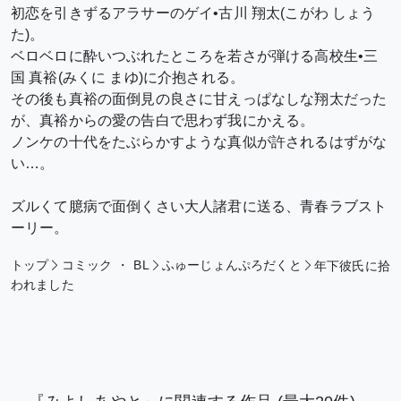
初恋を引きずるアラサーのゲイ•古川 翔太(こがわ しょう
た)。
ベロベロに酔いつぶれたところを若さが弾ける高校生•三
国 真裕(みくに まゆ)に介抱される。
その後も真裕の面倒見の良さに甘えっぱなしな翔太だった
が、真裕からの愛の告白で思わず我にかえる。
ノンケの十代をたぶらかすような真似が許されるはずがな
い…。
ズルくて臆病で面倒くさい大人諸君に送る、青春ラブスト
ーリー。
トップ
コミック
・
BL
ふゅーじょんぷろだくと
年下彼氏に拾
われました