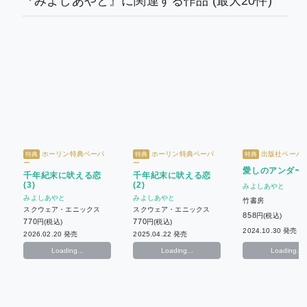
『みよしあやと』に関連する作品
(最大20件)
ホーリン特典ペーパ
ホーリン特典ペーパ
出版社ペーパ
特典
特典
特典
ー
ー
愛しのアンダー
千年紀末に吠える恋
千年紀末に吠える恋
(3)
(2)
みよしあやと
みよしあやと
みよしあやと
竹書房
スクウェア・エニックス
スクウェア・エニックス
858
円(税込)
770
770
円(税込)
円(税込)
2024.10.30 発売
2026.02.20 発売
2025.04.22 発売
Loading...
Loading...
Loading...