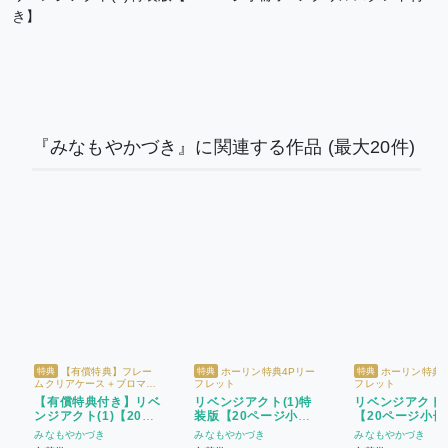
き】
『みなもやかづき』に関連する作品
(最大20件)
【有償特典】フレー
ホーリン特典4Pリー
ホーリン特典4
特典
特典
特典
ムクリアケース＋ブロマイ
フレット
フレット
ドセット + ホーリン特典4P
【有償特典付き】リベ
リベンジアクト(1)特
リベンジアクト(
リーフレット
ンジアクト(1)【20ペ
装版【20ページ小冊
【20ページ小冊
ージ小冊子付き】
子&アクリルスタンド
き】
みなもやかづき
みなもやかづき
みなもやかづき
付き】