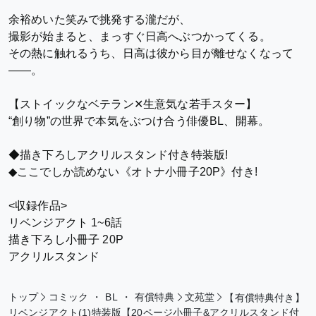
余裕めいた笑みで挑発する瀧だが、
撮影が始まると、まっすぐ日高へぶつかってくる。
その熱に触れるうち、日高は彼から目が離せなくなって
――。
【ストイックなベテラン✕生意気な若手スター】
“創り物”の世界で本気をぶつけ合う俳優BL、開幕。
◆描き下ろしアクリルスタンド付き特装版!
◆ここでしか読めない《オトナ小冊子20P》付き!
<収録作品>
リベンジアクト 1~6話
描き下ろし小冊子 20P
アクリルスタンド
トップ
コミック
・
BL
・
有償特典
文苑堂
【有償特典付き】
リベンジアクト(1)特装版【20ページ小冊子&アクリルスタンド付