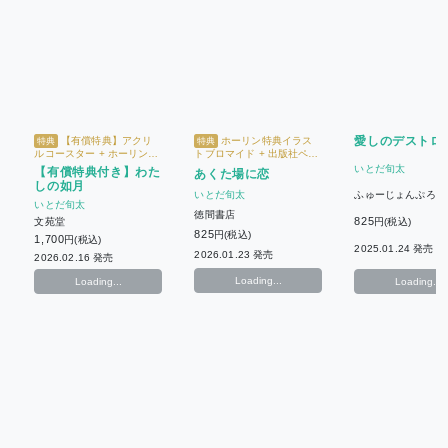
愛しのデストロ
【有償特典】アクリ
ホーリン特典イラス
特典
特典
ルコースター + ホーリン特
トブロマイド + 出版社ペー
典4Pリーフレット
パー
いとだ旬太
【有償特典付き】わた
あくた場に恋
しの如月
ふゅーじょんぷろだ
いとだ旬太
いとだ旬太
徳間書店
825
文苑堂
円(税込)
825
円(税込)
1,700
円(税込)
2025.01.24 発売
2026.01.23 発売
2026.02.16 発売
Loading...
Loading...
Loading...