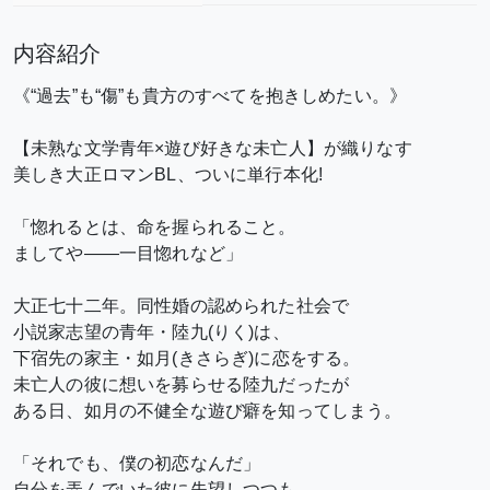
内容紹介
《“過去”も“傷”も貴方のすべてを抱きしめたい。》
【未熟な文学青年×遊び好きな未亡人】が織りなす
美しき大正ロマンBL、ついに単行本化!
「惚れるとは、命を握られること。
ましてや――一目惚れなど」
大正七十二年。同性婚の認められた社会で
小説家志望の青年・陸九(りく)は、
下宿先の家主・如月(きさらぎ)に恋をする。
未亡人の彼に想いを募らせる陸九だったが
ある日、如月の不健全な遊び癖を知ってしまう。
「それでも、僕の初恋なんだ」
自分を弄んでいた彼に失望しつつも、