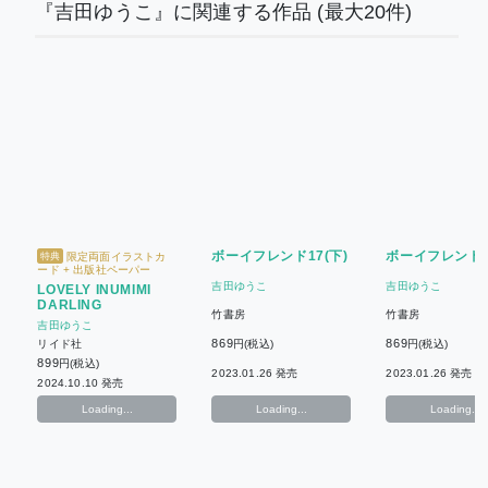
『吉田ゆうこ』に関連する作品
(最大20件)
ボーイフレンド17(下)
ボーイフレンド1
限定両面イラストカ
特典
ード + 出版社ペーパー
吉田ゆうこ
吉田ゆうこ
LOVELY INUMIMI
DARLING
竹書房
竹書房
吉田ゆうこ
869
869
リイド社
円(税込)
円(税込)
899
円(税込)
2023.01.26 発売
2023.01.26 発売
2024.10.10 発売
Loading...
Loading...
Loading...