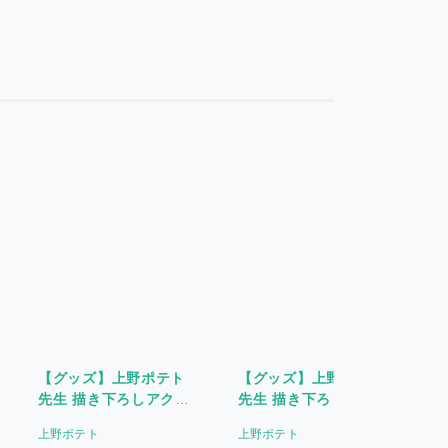
【グッズ】上野ポテト
【グッズ】上野ポテト
先生 描き下ろしアクリ
先生 描き下ろしアクリ
ルスタンド
ルキーホルダー
上野ポテト
上野ポテト
〈HorinLoveBooks
〈HorinLoveBooks
〈