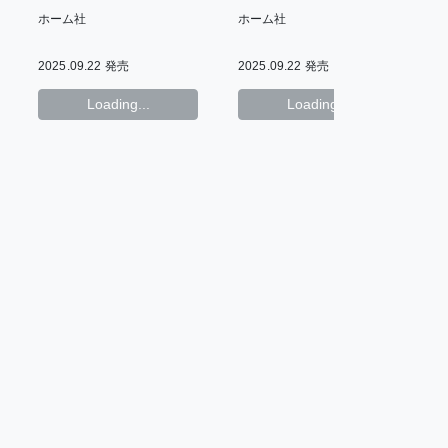
15th Anniversary
15th Anniversary
1
ホーム社
ホーム社
Fair〉
Fair〉
F
2025.09.22 発売
2025.09.22 発売
2
Loading...
Loading...