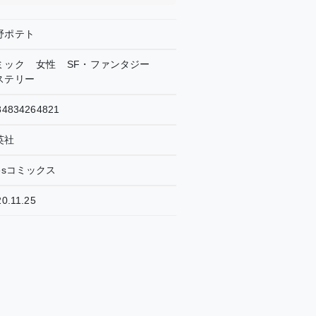
野ポテト
ミック
女性
SF・ファンタジー
ステリー
84834264821
英社
yesコミックス
0.11.25