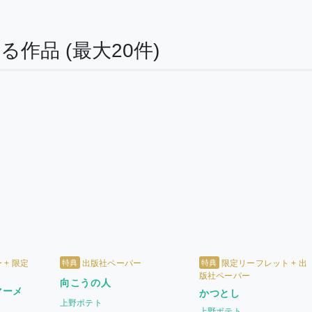
する作品
(最大20件)
特典
特典
+ 限定
出版社ペーパー
限定リーフレット + 出
版社ペーパー
向こうの人
マーメ
かつとし
上野ポテト
上野ポテト