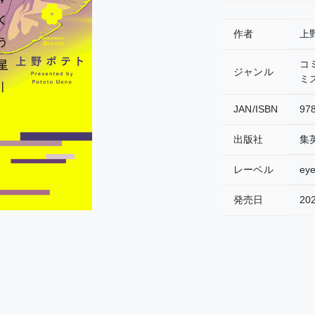
作者
上
コ
ジャンル
ミ
JAN/ISBN
97
出版社
集
レーベル
e
発売日
202