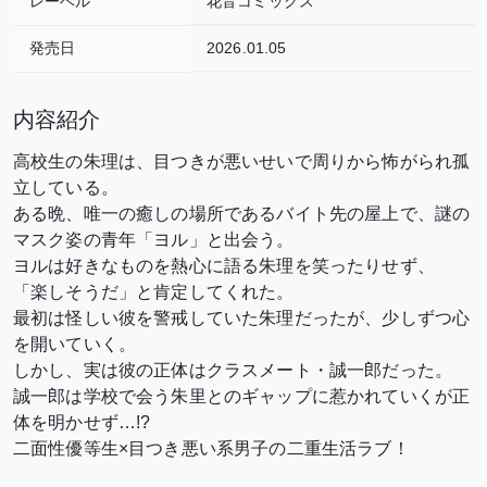
レーベル
花音コミックス
発売日
2026.01.05
内容紹介
高校生の朱理は、目つきが悪いせいで周りから怖がられ孤
立している。
ある晩、唯一の癒しの場所であるバイト先の屋上で、謎の
マスク姿の青年「ヨル」と出会う。
ヨルは好きなものを熱心に語る朱理を笑ったりせず、
「楽しそうだ」と肯定してくれた。
最初は怪しい彼を警戒していた朱理だったが、少しずつ心
を開いていく。
しかし、実は彼の正体はクラスメート・誠一郎だった。
誠一郎は学校で会う朱里とのギャップに惹かれていくが正
体を明かせず…!?
二面性優等生×目つき悪い系男子の二重生活ラブ！