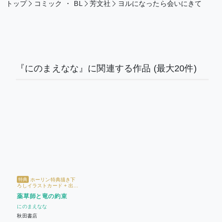
トップ
コミック
・
BL
芳文社
ヨルになったら会いにきて
『にのまえなな』に関連する作品
(最大20件)
ホーリン特典描き下
特典
ろしイラストカード + 出版
社ペーパー
薬草師と竜の約束
にのまえなな
秋田書店