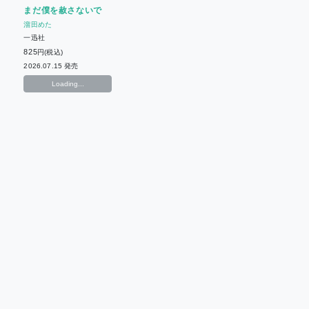
まだ僕を赦さないで
溜田めた
一迅社
825
円(税込)
2026.07.15 発売
Loading...