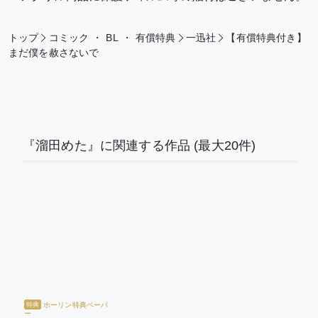
トップ
コミック
・
BL
・
有償特典
一迅社
【有償特典付き】
まだ僕を赦さないで
『溜田めた』に関連する作品
(最大20件)
ホーリン特典ペーパ
特典
ー