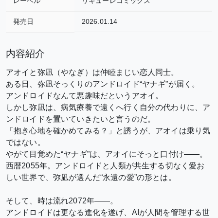
レーベル
リキューレコミックス
発売日
2026.01.14
内容紹介
アオイと弥凪（やなぎ）は仲睦まじい恋人同士。
ある日、弥凪そっくりのアンドロイド“ヤナギ”が届く。
アンドロイドなんて悪趣味だというアオイ。
しかし弥凪は、病気療養で遠くへ行く自分の代わりに、ア
ンドロイドを置いていきたいと言うのだ。
「抱き心地を確かめてみる？」と誘うが、アオイは乗り気
ではない。
やがて目覚めた“ヤナギ”は、アオイにそっと口付け――。
西暦2055年。アンドロイドと人類が共生する切なく愛お
しい世界で、弥凪が選んだ“永遠の愛”の形とは。
そして、時は流れ2072年――。
アンドロイドは更なる進化を遂げ、AIが人間を管理する世