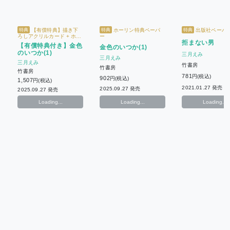
【有償特典】描き下
ホーリン特典ペーパ
出版社ペーパ
特典
特典
特典
ろしアクリルカード + ホー
ー
拒まない男
リン特典ペーパー
【有償特典付き】金色
金色のいつか(1)
のいつか(1)
三月えみ
三月えみ
三月えみ
竹書房
竹書房
竹書房
781
円(税込)
902
円(税込)
1,507
円(税込)
2021.01.27 発売
2025.09.27 発売
2025.09.27 発売
Loading...
Loading...
Loading...