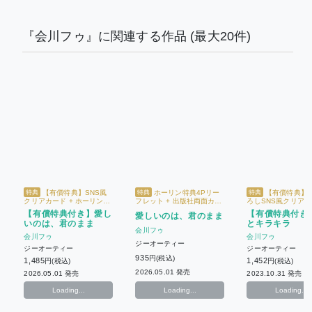
『会川フゥ』に関連する作品
(最大20件)
【有償特典】SNS風
ホーリン特典4Pリー
【有償特典】
特典
特典
特典
クリアカード + ホーリン特
フレット + 出版社両面カー
ろしSNS風クリアカ
典4Pリーフレット + 出版社
ド
限定4Pリーフレット 
【有償特典付き】愛し
【有償特典付き
愛しいのは、君のまま
両面カード
社両面イラストカー
いのは、君のまま
とキラキラ
会川フゥ
会川フゥ
会川フゥ
ジーオーティー
ジーオーティー
ジーオーティー
935
円(税込)
1,485
1,452
円(税込)
円(税込)
2026.05.01 発売
2026.05.01 発売
2023.10.31 発売
Loading...
Loading...
Loading...