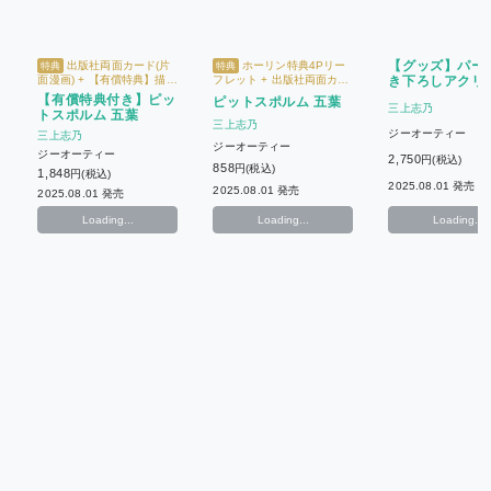
【グッズ】パー
出版社両面カード(片
ホーリン特典4Pリー
特典
特典
面漫画) + 【有償特典】描き
フレット + 出版社両面カー
き下ろしアクリ
下ろし繋がるアクリルチャ
ド(片面漫画) + 重版記念ペ
ンド〈三上志乃
【有償特典付き】ピッ
ピットスポルム 五葉
ーム + ホーリン特典4Pリー
ーパー(五葉) + 【BLアワー
三上志乃
「ピットスポルム
トスポルム 五葉
フレット + 重版記念ペーパ
ド2026受賞記念】描き下ろ
三上志乃
葉」発売記念〉
ー(五葉) + 【BLアワード
しペーパー
ジーオーティー
三上志乃
2026受賞記念】描き下ろし
ジーオーティー
ペーパー
ジーオーティー
2,750
円(税込)
858
円(税込)
1,848
円(税込)
2025.08.01 発売
2025.08.01 発売
2025.08.01 発売
Loading...
Loading...
Loading...