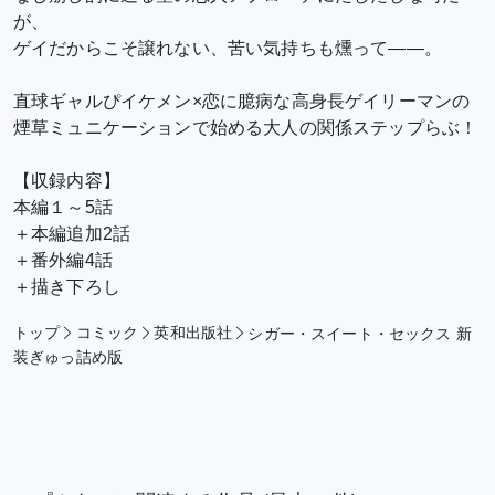
が、
ゲイだからこそ譲れない、苦い気持ちも燻って――。
直球ギャルぴイケメン
×恋に臆病な高身長ゲイリーマンの
煙草ミュニケーションで始める
大人の関係ステップらぶ！
【収録内容】
本編１～5話
＋本編追加2話
＋番外編4話
＋描き下ろし
トップ
コミック
英和出版社
シガー・スイート・セックス 新
装ぎゅっ詰め版