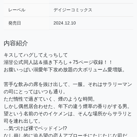
レーベル
デイジーコミックス
発売日
2024.12.10
内容紹介
キスしてハグしてえっちして
溺甘公式同人誌＆描き下ろし＋75ページ収録！！
お腹いっぱい溺愛年下攻め放題の大ボリューム愛増版。
苦手な飲みの席を抜け出して、一服。
それはサラリーマン
の司にとってはいつも通り。
ただ惰性で過ぎていく、煙のような時間。
しかし偶然居合わせた、年下の違う煙草の香りがする男。
望という名前のそのイケメンは、そんな場所からサラリと
司を連れ出して。
…気づけば裸でベッドイン!?
なし崩し的に迫る望の恋人アプローチにたじたじな司だ