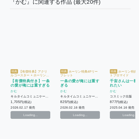
『かむ』に関連する作品
(最大20件)
【有償特典】アクリ
ホーリン特典4Pリー
ホーリン特典
特典
特典
特典
ルコースター + ホーリン特
フレット
トブロマイド
典4Pリーフレット
【有償特典付き】一条
一条の愛が俺には重す
千宙さんは一番
の愛が俺には重すぎる
ぎる
れたい
かむ
かむ
かむ
キルタイムコミュニケーシ
キルタイムコミュニケーシ
コスミック出版
ョン
ョン
1,705
825
877
円(税込)
円(税込)
円(税込)
2026.02.17 発売
2026.02.16 発売
2025.04.16 発売
Loading...
Loading...
Loading...