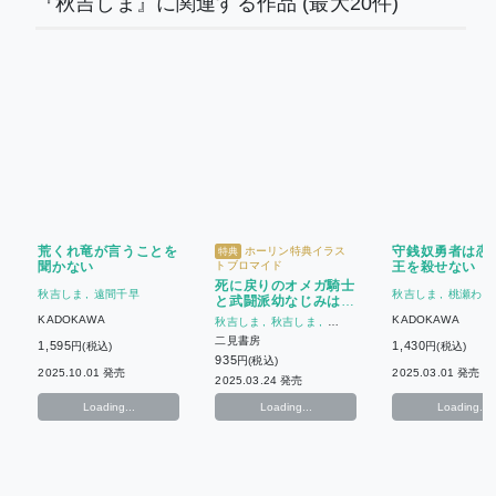
『秋吉しま』に関連する作品
(最大20件)
荒くれ竜が言うことを
守銭奴勇者は恋
ホーリン特典イラス
特典
聞かない
トブロマイド
王を殺せない
死に戻りのオメガ騎士
秋吉しま
遠間千早
秋吉しま
桃瀬わさ
と武闘派幼なじみはく
だらない運命を蹴散ら
KADOKAWA
KADOKAWA
秋吉しま
秋吉しま
したい
幸崎ぱれす
二見書房
1,595
1,430
円(税込)
円(税込)
935
円(税込)
2025.10.01 発売
2025.03.01 発売
2025.03.24 発売
Loading...
Loading...
Loading...