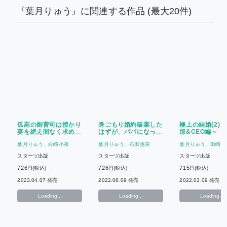
『葉月りゅう』に関連する作品
(最大20件)
孤高の御曹司は授かり
身ごもり婚約破棄した
極上の結婚(2)
妻を絶え間なく求め愛
はずが、パパになった
那&CEO編～
でる【財閥御曹司シリ
敏腕副社長に溺愛され
葉月りゅう
白崎小夜
葉月りゅう
石田惠美
葉月りゅう
田崎く
ーズ黒凪家編】
ました
スターツ出版
スターツ出版
スターツ出版
726
726
715
円(税込)
円(税込)
円(税込)
2023.04.07 発売
2022.08.09 発売
2022.03.09 発売
Loading...
Loading...
Loading...