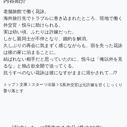
内容紹介
老舗旅館で働く花詠。
海外旅行先でトラブルに巻き込まれたところ、現地で働く
外交官・悦斗に助けられる。
実は幼い頃、ふたりは許嫁だった。
しかし親同士が不仲となり、婚約を解消。
久しぶりの再会に気まずく感じながらも、宿を失った花詠
は彼の家に泊まることに。
結ばれない相手だと思っていたのに、悦斗は「俺以外を見
るな」と独占欲全開で迫ってくる。
抗うすべのない花詠は彼になすがままに溶かされて…!?
トップ
文庫
スターツ出版
S系外交官は元許嫁を甘くじっくり
娶り落とす