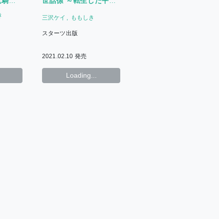
竜騎士
世話係 ～転生した平凡
かれま
女子に溺愛フラグが立
き
三沢ケイ
ももしき
ちました～
スターツ出版
2021.02.10 発売
Loading...