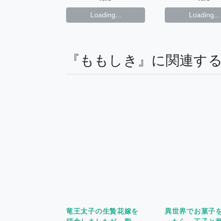
Loading...
Loading...
『ももしき』に関連す
竜王太子の生贄花嫁を
異世界でお菓子