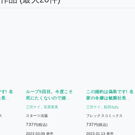
す! 名
ループ5回目。今度こそ
この婚約は偽装です! 名
社長に
死にたくないので婚約
家の令嬢は敏腕社長に
破棄を持ちかけたはず
迫られる(1)
三沢ケイ
笹原亜美
三沢ケイ
鮭田ねね
が、前世で私を殺した
ス
スターツ出版
フレックスコミックス
陛下が溺愛してくるの
ですが(2)
737
737
円(税込)
円(税込)
2023.03.09 発売
2023.01.13 発売