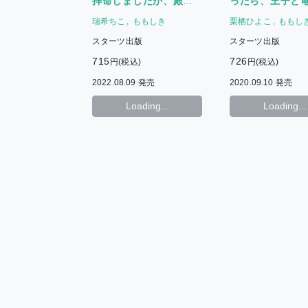
拝命しましたが、殿下
ったら、王子と
がなぜか溺愛モードで
とモフモフに懐
瑞希ちこ
ももしき
栗栖ひよこ
ももし
す!?～一年後に離縁っ
した
スターツ出版
スターツ出版
て言ったじゃないです
か! ～
715
726
円(税込)
円(税込)
2022.08.09 発売
2020.09.10 発売
Loading...
Loading...