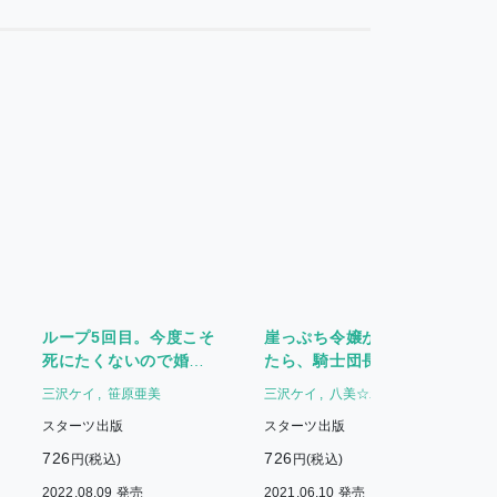
ループ5回目。今度こそ
崖っぷち令嬢が男装し
死にたくないので婚約
たら、騎士団長に溺愛
破棄を持ちかけたはず
されました
三沢ケイ
笹原亜美
三沢ケイ
八美☆わん
が、前世で私を殺した
スターツ出版
スターツ出版
陛下が溺愛してくるの
ですが
726
726
円(税込)
円(税込)
2
2022.08.09 発売
2021.06.10 発売