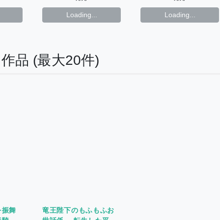
Loading...
Loading...
る作品
(最大20件)
を振舞
竜王陛下のもふもふお