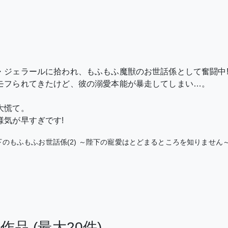
・ジェラールに拾われ、もふもふ魔獣のお世話係として奮闘中
モフられてきたけど、彼の溺愛本能が暴走してしまい…。
大慌て。
様気が早すぎです!
下のもふもふお世話係(2) ～陛下の寵愛はとどまるところを知りません
る作品
(最大20件)