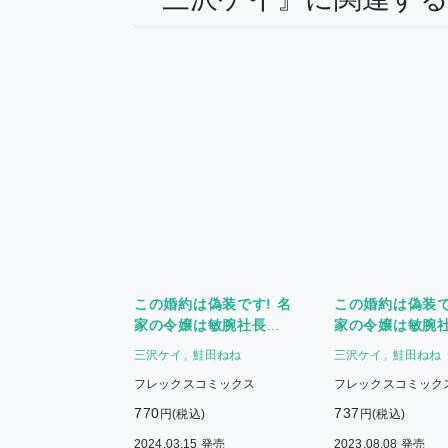
この婚約は偽装です! 名
この婚約は偽装で
家の令嬢は敏腕社長に
家の令嬢は敏腕
迫られる(3)
迫られる(2)
三沢ケイ
鮭田ねね
三沢ケイ
鮭田ねね
フレックスコミックス
フレックスコミック
770
737
円(税込)
円(税込)
2024.03.15 発売
2023.08.08 発売