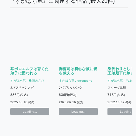
『すがはら竜』に関連する作品
(最大20件)
耳ボロエルフは育てた
御曹司は初心な彼に愛
身代わりとして
弟子に囲われる
を教える
王弟殿下に嫁い
即バレしたのに
すがはら竜
桃瀬わさび
すがはら竜
gooneone
すがはら竜
Yabe
ころか溺愛され
す
Jパブリッシング
Jパブリッシング
スターツ出版
836
836
715
円(税込)
円(税込)
円(税込)
2025.06.18 発売
2023.06.16 発売
2022.10.07 発売
Loading...
Loading...
Loading...