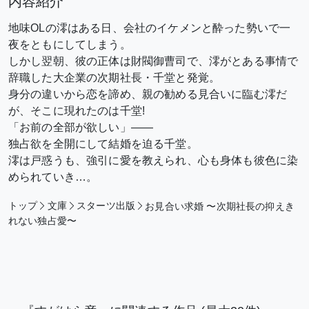
内容紹介
地味OLの澪はある日、会社のイケメンと酔った勢いで一
夜をともにしてしまう。
しかし翌朝、彼の正体は財閥御曹司で、澪がとある事情で
辞職した大企業の次期社長・千堂と発覚。
身分の違いから恋を諦め、親の勧める見合いに臨む澪だ
が、そこに現れたのは千堂!
「お前の全部が欲しい」――
独占欲を全開にして結婚を迫る千堂。
澪は戸惑うも、強引に愛を教えられ、心も身体も彼色に染
められていき…。
トップ
文庫
スターツ出版
お見合い求婚 〜次期社長の抑えき
れない独占愛〜