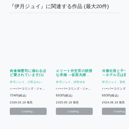
『伊月ジュイ』に関連する作品
(最大20件)
肉食御曹司に溺れるほ
エリート外交官の狡猾
冷徹社長と子づ
ど愛されています(1)
な求婚 ～仮面夫婦の
～ホテル王は愛
はずが、予想外の激情
欲しくてたまら
伊月ジュイ
小宮山ちい
伊月ジュイ
汐宮ゆき
伊月ジュイ
音村紗
で堕とされました～
(2)
(2)
ハーパーコリンズ・ジャパ
ハーパーコリンズ・ジャパ
ハーパーコリンズ・
ン
ン
ン
704
693
693
円(税込)
円(税込)
円(税込)
2026.03.19 発売
2025.05.19 発売
2024.08.19 発売
Loading...
Loading...
Loading...