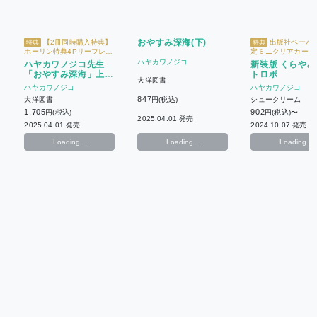
おやすみ深海(下)
【2冊同時購入特典】
出版社ペーパー
特典
特典
ホーリン特典4Pリーフレッ
定ミニクリアカード 
ト
ーフレットVer.Rou
ハヤカワノジコ
ハヤカワノジコ先生
新装版 くらやみ
券 1枚】※※同じ応
「おやすみ深海」上下
トロボ
で有効※※【from R
大洋図書
年記念フェア】
巻2冊セット
ハヤカワノジコ
ハヤカワノジコ
847
大洋図書
円(税込)
シュークリーム
1,705
902
円(税込)
円(税込)〜
2025.04.01 発売
2025.04.01 発売
2024.10.07 発売
Loading...
Loading...
Loading...