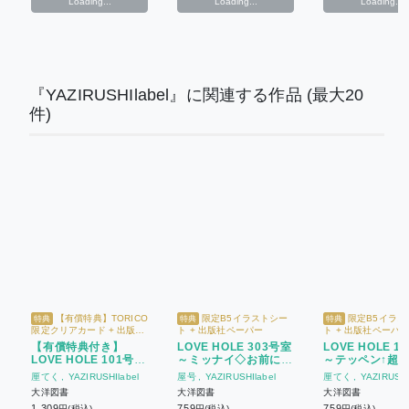
Loading...
Loading...
Loading...
『YAZIRUSHIlabel』に関連する作品
(最大20
件)
【有償特典】TORICO
限定B5イラストシー
限定B5イラス
特典
特典
特典
限定クリアカード + 出版社
ト + 出版社ペーパー
ト + 出版社ペーパ
ペーパー + 限定B5イラスト
【有償特典付き】
LOVE HOLE 303号室
LOVE HOLE 1
シート
LOVE HOLE 101号室
～ミッナイ◇お前にIN
～テッペン↑超
~テッペン↑超えちゃっ
したい～
って～
厘てく
YAZIRUSHIlabel
屋号
YAZIRUSHIlabel
厘てく
YAZIRUSHI
て~
大洋図書
大洋図書
大洋図書
1,309
759
759
円(税込)
円(税込)
円(税込)