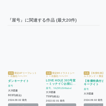
『屋号』に関連する作品
(最大20件)
限定4Pリーフレット
限定B5イラストシー
【有償特典】
特典
特典
特典
+ 出版社ペーパー
ト + 出版社ペーパー
ルスタンド + 限定4
レット + 出版社ペ
LOVE HOLE 303号室
【有償特典付き
ダンキーナイト
～ミッナイ◇お前にIN
キーナイト
屋号
したい～
屋号
YAZIRUSHIlabel
屋号
大洋図書
大洋図書
大洋図書
803
円(税込)
759
円(税込)
2024.09.02 発売
2024.09.02 発売
2022.02.01 発売