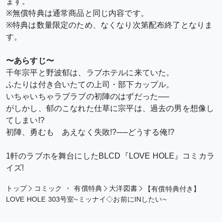
ます。
※無償特典は通常商品と同じ内容です。
※特典は数量限定のため、なくなり次第配布終了となりま
す。
〜あらすじ〜
千年宗平と野波郁は、ラブホテルに来ていた。
ふたりは付き合いたての上司・部下カップル。
いちゃいちゃラブラブの初陣のはずだった──
がしかし、郁のこなれた仕草に宗平は、過去の男を想像し
てしまい!?
初陣、勇むも あえなく失敗!?──どうする俺!?
1軒のラブホを舞台にしたBLCD『LOVE HOLE』コミカラ
イズ!
トップ
コミック
・
有償特典
大洋図書
【有償特典付き】
LOVE HOLE 303号室~ミッナイ◇お前にINしたい~