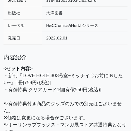
JAN/ISBN
9784813033103-clearcard
出版社
大洋図書
レーベル
H&CComics/iHertZシリーズ
発売日
2022.02.01
内容紹介
<セット内容>
・新刊『LOVE HOLE 303号室~ミッナイ◇お前にINした
い~』1冊[759円(税込)]
・有償特典:クリアカード1個[有償550円(税込)]
※有償特典付き商品のグッズのみでの別売はございませ
ん。
※価格は変更になる場合がございます。
※ホーリンラブブックス・
マンガ展ストア
共通特典となり